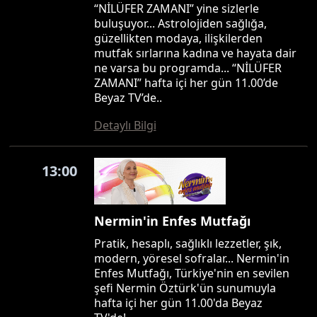
“NİLÜFER ZAMANI” yine sizlerle
buluşuyor... Astrolojiden sağlığa,
güzellikten modaya, ilişkilerden
mutfak sırlarına kadına ve hayata dair
ne varsa bu programda... “NİLÜFER
ZAMANI” hafta içi her gün 11.00’de
Beyaz TV’de..
Detaylı Bilgi
13:00
Nermin'in Enfes Mutfağı
Pratik, hesaplı, sağlıklı lezzetler, şık,
modern, yöresel sofralar... Nermin'in
Enfes Mutfağı, Türkiye'nin en sevilen
şefi Nermin Öztürk'ün sunumuyla
hafta içi her gün 11.00'da Beyaz