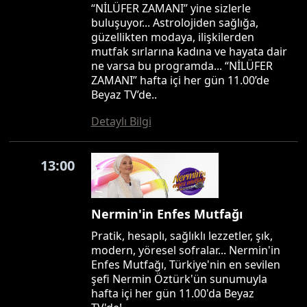
“NİLÜFER ZAMANI” yine sizlerle
buluşuyor... Astrolojiden sağlığa,
güzellikten modaya, ilişkilerden
mutfak sırlarına kadına ve hayata dair
ne varsa bu programda... “NİLÜFER
ZAMANI” hafta içi her gün 11.00’de
Beyaz TV’de..
Detaylı Bilgi
13:00
Nermin'in Enfes Mutfağı
Pratik, hesaplı, sağlıklı lezzetler, şık,
modern, yöresel sofralar... Nermin'in
Enfes Mutfağı, Türkiye'nin en sevilen
şefi Nermin Öztürk'ün sunumuyla
hafta içi her gün 11.00'da Beyaz