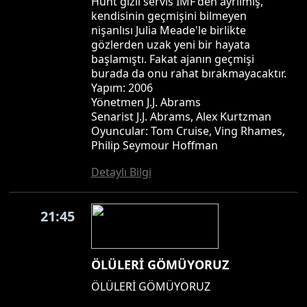
Hunt gizli servis IMF'den ayrılmış,
kendisinin geçmişini bilmeyen
nişanlısı Julia Meade'le birlikte
gözlerden uzak yeni bir hayata
başlamıştı. Fakat ajanın geçmişi
burada da onu rahat bırakmayacaktır.
Yapım: 2006
Yönetmen J.J. Abrams
Senarist J.J. Abrams, Alex Kurtzman
Oyuncular: Tom Cruise, Ving Rhames,
Philip Seymour Hoffman
Detaylı Bilgi
21:45
ÖLÜLERİ GÖMÜYORUZ
ÖLÜLERİ GÖMÜYORUZ