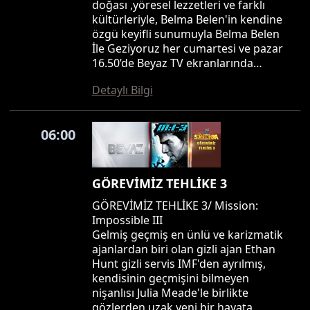
doğası ,yöresel lezzetleri ve farklı
kültürleriyle, Belma Belen'in kendine
özgü keyifli sunumuyla Belma Belen
İle Geziyoruz her cumartesi ve pazar
16.50’de Beyaz TV ekranlarında…
Detaylı Bilgi
06:00
GÖREVİMİZ TEHLİKE 3
GÖREVİMİZ TEHLİKE 3/ Mission:
Impossible III
Gelmiş geçmiş en ünlü ve karizmatik
ajanlardan biri olan gizli ajan Ethan
Hunt gizli servis IMF'den ayrılmış,
kendisinin geçmişini bilmeyen
nişanlısı Julia Meade'le birlikte
gözlerden uzak yeni bir hayata