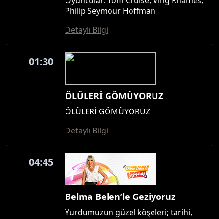
Oyuncular: Tom Cruise, Ving Rhames,
Philip Seymour Hoffman
Detaylı Bilgi
01:30
ÖLÜLERİ GÖMÜYORUZ
ÖLÜLERİ GÖMÜYORUZ
Detaylı Bilgi
04:45
Belma Belen’le Geziyoruz
Yurdumuzun güzel köşeleri; tarihi,