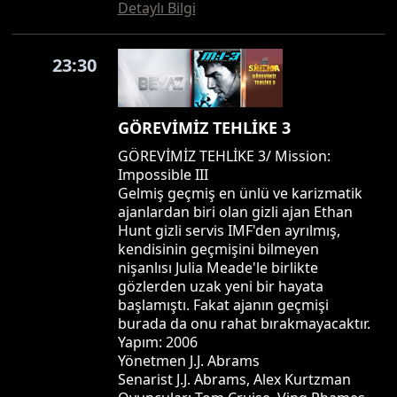
Detaylı Bilgi
23:30
GÖREVİMİZ TEHLİKE 3
GÖREVİMİZ TEHLİKE 3/ Mission:
Impossible III
Gelmiş geçmiş en ünlü ve karizmatik
ajanlardan biri olan gizli ajan Ethan
Hunt gizli servis IMF'den ayrılmış,
kendisinin geçmişini bilmeyen
nişanlısı Julia Meade'le birlikte
gözlerden uzak yeni bir hayata
başlamıştı. Fakat ajanın geçmişi
burada da onu rahat bırakmayacaktır.
Yapım: 2006
Yönetmen J.J. Abrams
Senarist J.J. Abrams, Alex Kurtzman