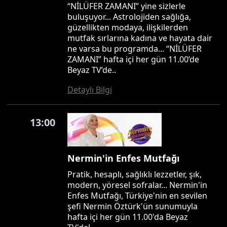
“NİLÜFER ZAMANI” yine sizlerle
buluşuyor... Astrolojiden sağlığa,
güzellikten modaya, ilişkilerden
mutfak sırlarına kadına ve hayata dair
ne varsa bu programda... “NİLÜFER
ZAMANI” hafta içi her gün 11.00’de
Beyaz TV’de..
Detaylı Bilgi
13:00
Nermin'in Enfes Mutfağı
Pratik, hesaplı, sağlıklı lezzetler, şık,
modern, yöresel sofralar... Nermin'in
Enfes Mutfağı, Türkiye'nin en sevilen
şefi Nermin Öztürk'ün sunumuyla
hafta içi her gün 11.00'da Beyaz