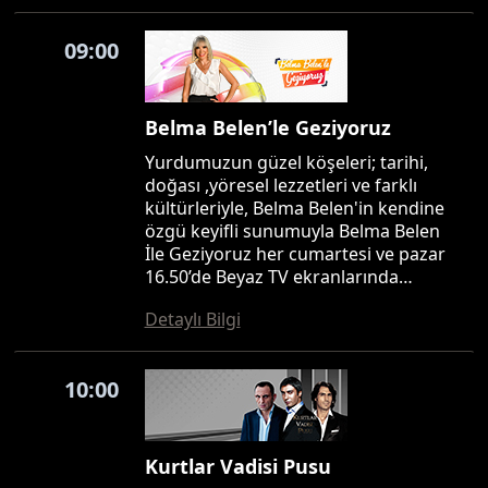
09:00
Belma Belen’le Geziyoruz
Yurdumuzun güzel köşeleri; tarihi,
doğası ,yöresel lezzetleri ve farklı
kültürleriyle, Belma Belen'in kendine
özgü keyifli sunumuyla Belma Belen
İle Geziyoruz her cumartesi ve pazar
16.50’de Beyaz TV ekranlarında…
Detaylı Bilgi
10:00
Kurtlar Vadisi Pusu