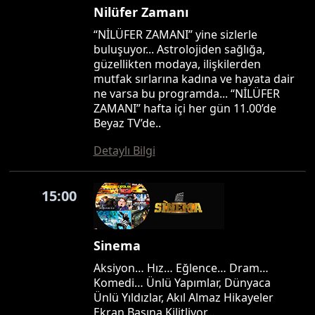
Nilüfer Zamanı
“NİLÜFER ZAMANI” yine sizlerle
buluşuyor... Astrolojiden sağlığa,
güzellikten modaya, ilişkilerden
mutfak sırlarına kadına ve hayata dair
ne varsa bu programda... “NİLÜFER
ZAMANI” hafta içi her gün 11.00’de
Beyaz TV’de..
Detaylı Bilgi
15:00
Sinema
Aksiyon… Hız… Eğlence… Dram…
Komedi… Ünlü Yapımlar, Dünyaca
Ünlü Yıldızlar, Akıl Almaz Hikayeler
Ekran Başına Kilitliyor…