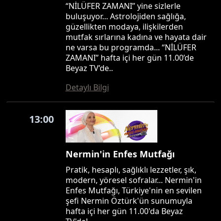
“NİLÜFER ZAMANI” yine sizlerle
buluşuyor... Astrolojiden sağlığa,
güzellikten modaya, ilişkilerden
mutfak sırlarına kadına ve hayata dair
ne varsa bu programda... “NİLÜFER
ZAMANI” hafta içi her gün 11.00’de
Beyaz TV’de..
Detaylı Bilgi
13:00
Nermin'in Enfes Mutfağı
Pratik, hesaplı, sağlıklı lezzetler, şık,
modern, yöresel sofralar... Nermin'in
Enfes Mutfağı, Türkiye'nin en sevilen
şefi Nermin Öztürk'ün sunumuyla
hafta içi her gün 11.00'da Beyaz