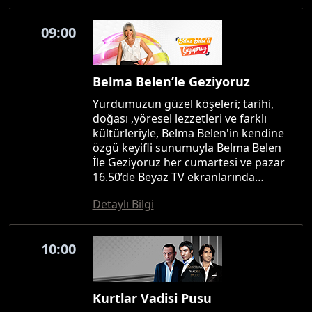
09:00
Belma Belen’le Geziyoruz
Yurdumuzun güzel köşeleri; tarihi,
doğası ,yöresel lezzetleri ve farklı
kültürleriyle, Belma Belen'in kendine
özgü keyifli sunumuyla Belma Belen
İle Geziyoruz her cumartesi ve pazar
16.50’de Beyaz TV ekranlarında…
Detaylı Bilgi
10:00
Kurtlar Vadisi Pusu