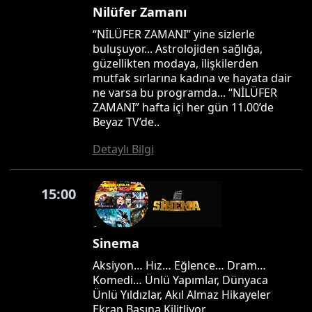
Nilüfer Zamanı
“NİLÜFER ZAMANI” yine sizlerle
buluşuyor... Astrolojiden sağlığa,
güzellikten modaya, ilişkilerden
mutfak sırlarına kadına ve hayata dair
ne varsa bu programda... “NİLÜFER
ZAMANI” hafta içi her gün 11.00’de
Beyaz TV’de..
Detaylı Bilgi
15:00
Sinema
Aksiyon… Hız… Eğlence… Dram…
Komedi… Ünlü Yapımlar, Dünyaca
Ünlü Yıldızlar, Akıl Almaz Hikayeler
Ekran Başına Kilitliyor…