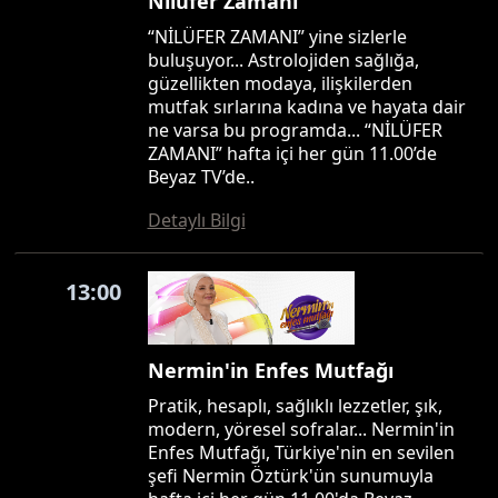
Nilüfer Zamanı
“NİLÜFER ZAMANI” yine sizlerle
buluşuyor... Astrolojiden sağlığa,
güzellikten modaya, ilişkilerden
mutfak sırlarına kadına ve hayata dair
ne varsa bu programda... “NİLÜFER
ZAMANI” hafta içi her gün 11.00’de
Beyaz TV’de..
Detaylı Bilgi
13:00
Nermin'in Enfes Mutfağı
Pratik, hesaplı, sağlıklı lezzetler, şık,
modern, yöresel sofralar... Nermin'in
Enfes Mutfağı, Türkiye'nin en sevilen
şefi Nermin Öztürk'ün sunumuyla