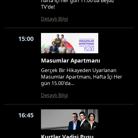
hafta içi her gün 11.00'da Beyaz
TV'de!
Detaylı Bilgi
15:00
Masumlar Apartmanı
Gerçek Bir Hikayeden Uyarlanan
Masumlar Apartmanı, Hafta İçi Her
gün 15.00'da...
Detaylı Bilgi
16:45
Kurtlar Vadisi Pusu