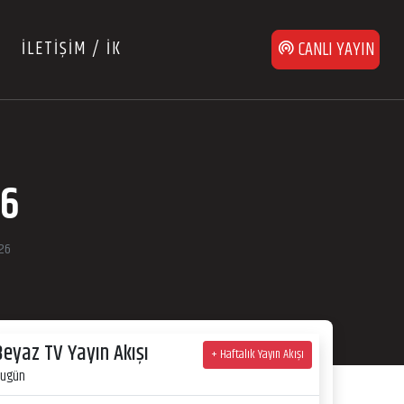
İLETİŞİM / İK
CANLI YAYIN
26
26
Beyaz TV Yayın Akışı
+ Haftalık Yayın Akışı
ugün