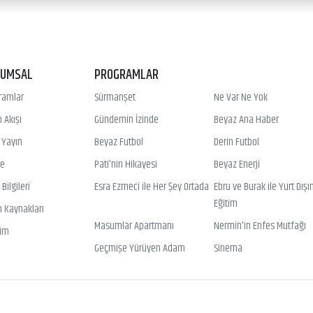
RUMSAL
PROGRAMLAR
ramlar
Sürmanşet
Ne Var Ne Yok
 Akışı
Gündemin İzinde
Beyaz Ana Haber
ı Yayın
Beyaz Futbol
Derin Futbol
ye
Pati'nin Hikayesi
Beyaz Enerji
Bilgileri
Esra Ezmeci ile Her Şey Ortada
Ebru ve Burak ile Yurt Dışı
Eğitim
n Kaynakları
Masumlar Apartmanı
Nermin'in Enfes Mutfağı
şim
Geçmişe Yürüyen Adam
Sinema