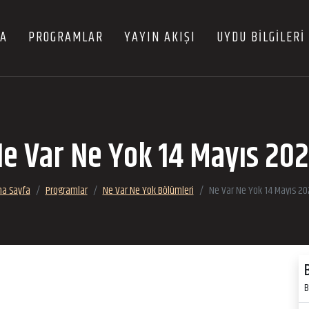
FA
PROGRAMLAR
YAYIN AKIŞI
UYDU BİLGİLERİ
e Var Ne Yok 14 Mayıs 20
na Sayfa
Programlar
Ne Var Ne Yok Bölümleri
Ne Var Ne Yok 14 Mayıs 20
B