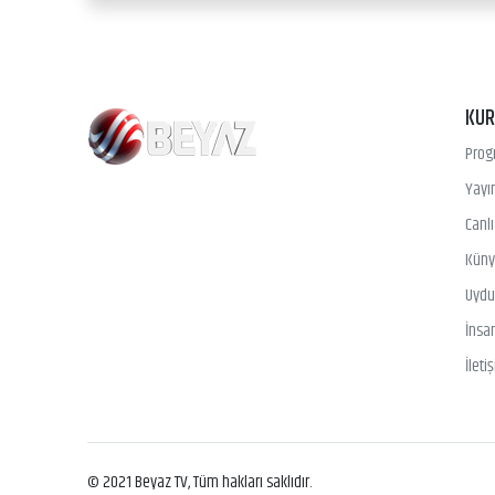
KU
Prog
Yayın
Canl
Kün
Uydu 
İnsa
İleti
© 2021 Beyaz TV, Tüm hakları saklıdır.