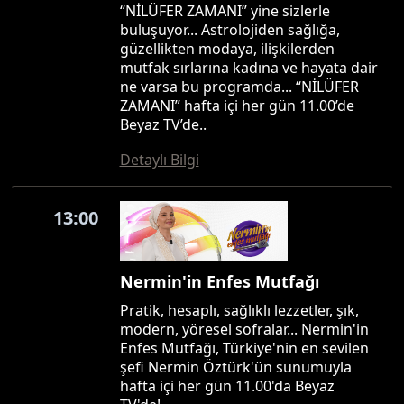
“NİLÜFER ZAMANI” yine sizlerle
buluşuyor... Astrolojiden sağlığa,
güzellikten modaya, ilişkilerden
mutfak sırlarına kadına ve hayata dair
ne varsa bu programda... “NİLÜFER
ZAMANI” hafta içi her gün 11.00’de
Beyaz TV’de..
Detaylı Bilgi
13:00
Nermin'in Enfes Mutfağı
Pratik, hesaplı, sağlıklı lezzetler, şık,
modern, yöresel sofralar... Nermin'in
Enfes Mutfağı, Türkiye'nin en sevilen
şefi Nermin Öztürk'ün sunumuyla
hafta içi her gün 11.00'da Beyaz