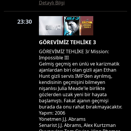
Detaylı Bilgi
23:30
GÖREVİMİZ TEHLİKE 3
GÖREVİMİZ TEHLİKE 3/ Mission:
Impossible III
Gelmiş geçmiş en ünlü ve karizmatik
ajanlardan biri olan gizli ajan Ethan
Hunt gizli servis IMF'den ayrılmış,
kendisinin geçmişini bilmeyen
nişanlısı Julia Meade'le birlikte
gözlerden uzak yeni bir hayata
başlamıştı. Fakat ajanın geçmişi
burada da onu rahat bırakmayacaktır.
Yapım: 2006
Yönetmen J.J. Abrams
Senarist J.J. Abrams, Alex Kurtzman