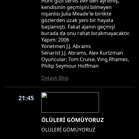
Hunt gizli servis IMF'den ayrılmış,
kendisinin geçmişini bilmeyen
nişanlısı Julia Meade'le birlikte
gözlerden uzak yeni bir hayata
başlamıştı. Fakat ajanın geçmişi
burada da onu rahat bırakmayacaktır.
Yapım: 2006
Yönetmen J.J. Abrams
Senarist J.J. Abrams, Alex Kurtzman
Oyuncular: Tom Cruise, Ving Rhames,
Philip Seymour Hoffman
Detaylı Bilgi
21:45
ÖLÜLERİ GÖMÜYORUZ
ÖLÜLERİ GÖMÜYORUZ