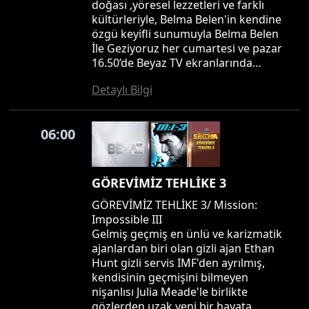
doğası ,yöresel lezzetleri ve farklı
kültürleriyle, Belma Belen'in kendine
özgü keyifli sunumuyla Belma Belen
İle Geziyoruz her cumartesi ve pazar
16.50’de Beyaz TV ekranlarında…
Detaylı Bilgi
06:00
GÖREVİMİZ TEHLİKE 3
GÖREVİMİZ TEHLİKE 3/ Mission:
Impossible III
Gelmiş geçmiş en ünlü ve karizmatik
ajanlardan biri olan gizli ajan Ethan
Hunt gizli servis IMF'den ayrılmış,
kendisinin geçmişini bilmeyen
nişanlısı Julia Meade'le birlikte
gözlerden uzak yeni bir hayata