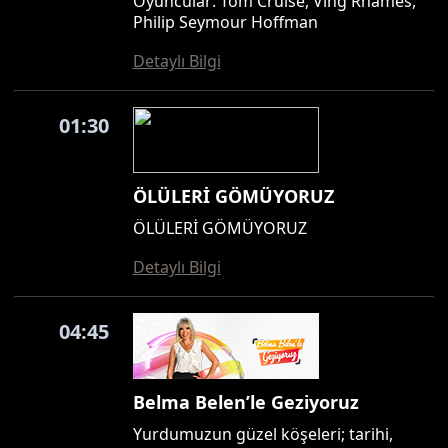
Oyuncular: Tom Cruise, Ving Rhames,
Philip Seymour Hoffman
Detaylı Bilgi
01:30
ÖLÜLERİ GÖMÜYORUZ
ÖLÜLERİ GÖMÜYORUZ
Detaylı Bilgi
04:45
Belma Belen’le Geziyoruz
Yurdumuzun güzel köşeleri; tarihi,