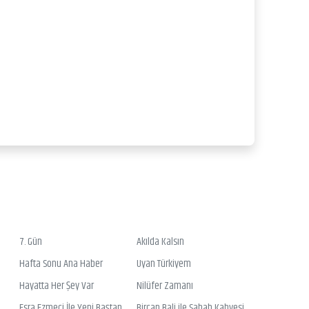
7. Gün
Akılda Kalsın
Hafta Sonu Ana Haber
Uyan Türkiyem
Hayatta Her Şey Var
Nilüfer Zamanı
Esra Ezmeci İle Yeni Baştan
Bircan Bali ile Sabah Kahvesi