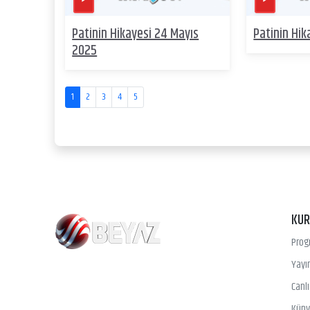
Patinin Hikayesi 24 Mayıs
Patinin Hik
2025
1
2
3
4
5
KU
Prog
Yayın
Canl
Kün