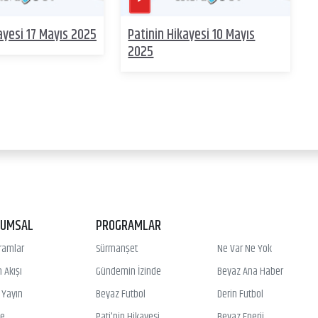
ayesi 17 Mayıs 2025
Patinin Hikayesi 10 Mayıs
2025
RUMSAL
PROGRAMLAR
ramlar
Sürmanşet
Ne Var Ne Yok
 Akışı
Gündemin İzinde
Beyaz Ana Haber
ı Yayın
Beyaz Futbol
Derin Futbol
ye
Pati'nin Hikayesi
Beyaz Enerji