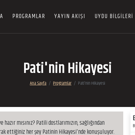
FA
PROGRAMLAR
YAYIN AKIŞI
UYDU BİLGİLERİ
Pati'nin Hikayesi
Ana Sayfa
Programlar
Pati'nin Hikayesi
e hazır mısınız? Patili dostlarımızın, sağlığından
B
k ettiğiniz her şey Patinin Hikayesi'nde konuşuluyor.