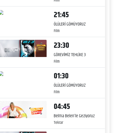
Film
21:45
ÖLÜLERİ GÖMÜYORUZ
Film
23:30
GÖREVİMİZ TEHLİKE 3
Film
01:30
ÖLÜLERİ GÖMÜYORUZ
Film
04:45
Belma Belen’le Geziyoruz
Tekrar