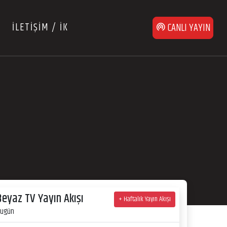
İLETİŞİM / İK
CANLI YAYIN
Beyaz TV Yayın Akışı
+ Haftalık Yayın Akışı
ugün