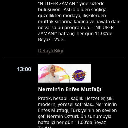
“NİLÜFER ZAMANI” yine sizlerle
buluşuyor... Astrolojiden sağlığa,
güzellikten modaya, ilişkilerden
mutfak sırlarına kadına ve hayata dair
ne varsa bu programda... “NİLÜFER
ZAMANI” hafta içi her gün 11.00’de
Beyaz TV’de..
Detaylı Bilgi
13:00
Nermin'in Enfes Mutfağı
Pratik, hesaplı, sağlıklı lezzetler, şık,
modern, yöresel sofralar... Nermin'in
Enfes Mutfağı, Türkiye'nin en sevilen
şefi Nermin Öztürk'ün sunumuyla
hafta içi her gün 11.00'da Beyaz