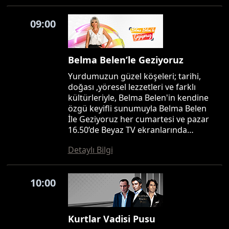
09:00
Belma Belen’le Geziyoruz
Yurdumuzun güzel köşeleri; tarihi,
doğası ,yöresel lezzetleri ve farklı
kültürleriyle, Belma Belen'in kendine
özgü keyifli sunumuyla Belma Belen
İle Geziyoruz her cumartesi ve pazar
16.50’de Beyaz TV ekranlarında…
Detaylı Bilgi
10:00
Kurtlar Vadisi Pusu