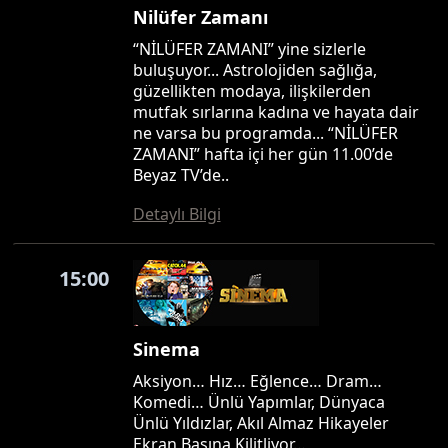
Nilüfer Zamanı
“NİLÜFER ZAMANI” yine sizlerle
buluşuyor... Astrolojiden sağlığa,
güzellikten modaya, ilişkilerden
mutfak sırlarına kadına ve hayata dair
ne varsa bu programda... “NİLÜFER
ZAMANI” hafta içi her gün 11.00’de
Beyaz TV’de..
Detaylı Bilgi
15:00
Sinema
Aksiyon… Hız… Eğlence… Dram…
Komedi… Ünlü Yapımlar, Dünyaca
Ünlü Yıldızlar, Akıl Almaz Hikayeler
Ekran Başına Kilitliyor…