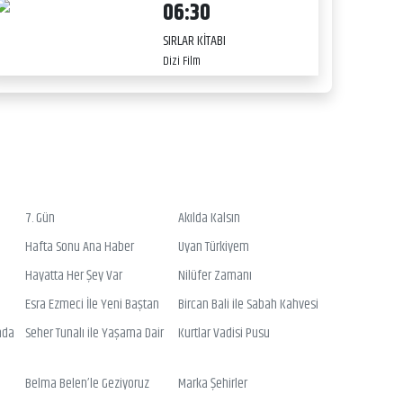
06:30
SIRLAR KİTABI
Dizi Film
7. Gün
Akılda Kalsın
Hafta Sonu Ana Haber
Uyan Türkiyem
Hayatta Her Şey Var
Nilüfer Zamanı
Esra Ezmeci İle Yeni Baştan
Bircan Bali ile Sabah Kahvesi
nda
Seher Tunalı ile Yaşama Dair
Kurtlar Vadisi Pusu
Belma Belen’le Geziyoruz
Marka Şehirler