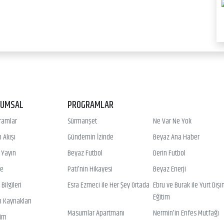
RUMSAL
PROGRAMLAR
ramlar
Sürmanşet
Ne Var Ne Yok
 Akışı
Gündemin İzinde
Beyaz Ana Haber
ı Yayın
Beyaz Futbol
Derin Futbol
ye
Pati'nin Hikayesi
Beyaz Enerji
Bilgileri
Esra Ezmeci ile Her Şey Ortada
Ebru ve Burak ile Yurt Dışı
Eğitim
n Kaynakları
Masumlar Apartmanı
Nermin'in Enfes Mutfağı
şim