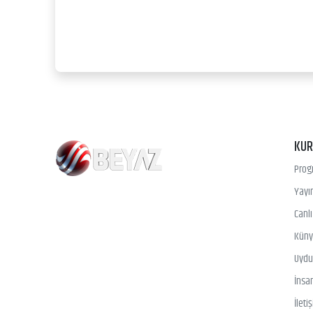
KU
Prog
Yayın
Canl
Kün
Uydu 
İnsa
İleti