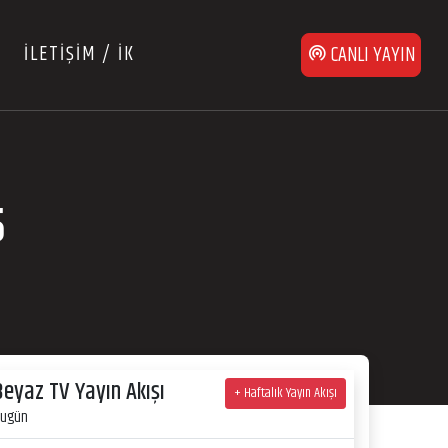
İLETİŞİM / İK
CANLI YAYIN
5
Beyaz TV Yayın Akışı
+ Haftalık Yayın Akışı
ugün