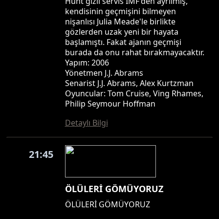
Hunt gizli servis IMF'den ayrılmış,
kendisinin geçmişini bilmeyen
nişanlısı Julia Meade'le birlikte
gözlerden uzak yeni bir hayata
başlamıştı. Fakat ajanın geçmişi
burada da onu rahat bırakmayacaktır.
Yapım: 2006
Yönetmen J.J. Abrams
Senarist J.J. Abrams, Alex Kurtzman
Oyuncular: Tom Cruise, Ving Rhames,
Philip Seymour Hoffman
Detaylı Bilgi
21:45
ÖLÜLERİ GÖMÜYORUZ
ÖLÜLERİ GÖMÜYORUZ