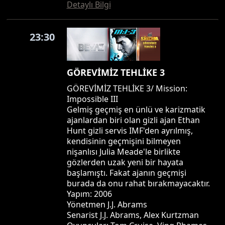
Detaylı Bilgi
23:30
GÖREVİMİZ TEHLİKE 3
GÖREVİMİZ TEHLİKE 3/ Mission:
Impossible III
Gelmiş geçmiş en ünlü ve karizmatik
ajanlardan biri olan gizli ajan Ethan
Hunt gizli servis IMF'den ayrılmış,
kendisinin geçmişini bilmeyen
nişanlısı Julia Meade'le birlikte
gözlerden uzak yeni bir hayata
başlamıştı. Fakat ajanın geçmişi
burada da onu rahat bırakmayacaktır.
Yapım: 2006
Yönetmen J.J. Abrams
Senarist J.J. Abrams, Alex Kurtzman