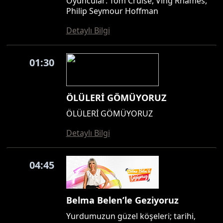
Oyuncular: Tom Cruise, Ving Rhames,
Philip Seymour Hoffman
Detaylı Bilgi
01:30
ÖLÜLERİ GÖMÜYORUZ
ÖLÜLERİ GÖMÜYORUZ
Detaylı Bilgi
04:45
Belma Belen’le Geziyoruz
Yurdumuzun güzel köşeleri; tarihi,