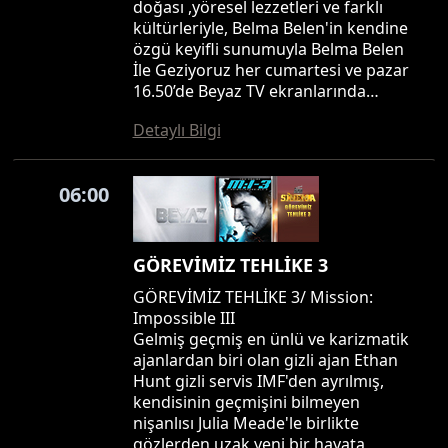
doğası ,yöresel lezzetleri ve farklı
kültürleriyle, Belma Belen'in kendine
özgü keyifli sunumuyla Belma Belen
İle Geziyoruz her cumartesi ve pazar
16.50’de Beyaz TV ekranlarında…
Detaylı Bilgi
06:00
GÖREVİMİZ TEHLİKE 3
GÖREVİMİZ TEHLİKE 3/ Mission:
Impossible III
Gelmiş geçmiş en ünlü ve karizmatik
ajanlardan biri olan gizli ajan Ethan
Hunt gizli servis IMF'den ayrılmış,
kendisinin geçmişini bilmeyen
nişanlısı Julia Meade'le birlikte
gözlerden uzak yeni bir hayata