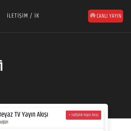
İLETİŞİM / İK
CANLI YAYIN
i
Beyaz TV Yayın Akışı
+ Haftalık Yayın Akışı
ugün