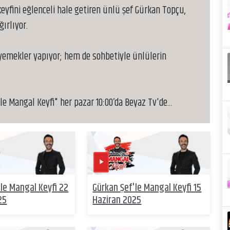
yfini eğlenceli hale getiren ünlü şef Gürkan Topçu,
ırlıyor.
 yemekler yapıyor; hem de sohbetiyle ünlülerin
e Mangal Keyfi" her pazar 10:00’da Beyaz Tv'de...
le Mangal Keyfi 22
Gürkan Şef'le Mangal Keyfi 15
25
Haziran 2025