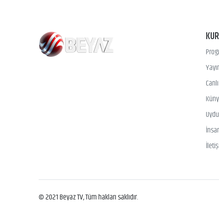
KU
Prog
Yayın
Canl
Kün
Uydu 
İnsa
İleti
© 2021 Beyaz TV, Tüm hakları saklıdır.