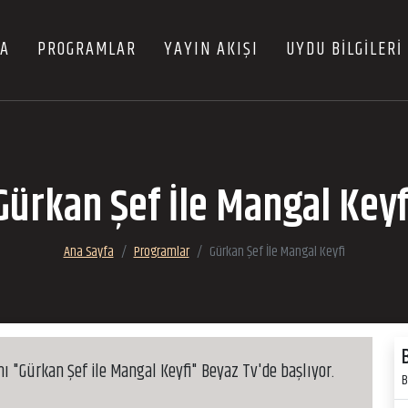
FA
PROGRAMLAR
YAYIN AKIŞI
UYDU BİLGİLERİ
Gürkan Şef İle Mangal Keyf
Ana Sayfa
Programlar
Gürkan Şef İle Mangal Keyfi
mı "Gürkan Şef ile Mangal Keyfi" Beyaz Tv'de başlıyor.
B