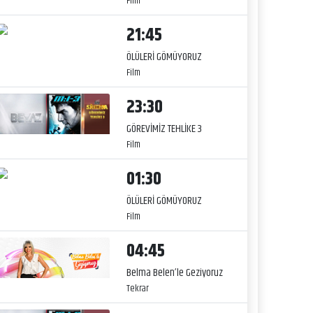
Film
21:45
ÖLÜLERİ GÖMÜYORUZ
Film
23:30
GÖREVİMİZ TEHLİKE 3
Film
01:30
ÖLÜLERİ GÖMÜYORUZ
Film
04:45
Belma Belen’le Geziyoruz
Tekrar