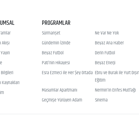
RUMSAL
PROGRAMLAR
ramlar
Sürmanşet
Ne Var Ne Yok
 Akışı
Gündemin İzinde
Beyaz Ana Haber
ı Yayın
Beyaz Futbol
Derin Futbol
ye
Pati'nin Hikayesi
Beyaz Enerji
Bilgileri
Esra Ezmeci ile Her Şey Ortada
Ebru ve Burak ile Yurt Dışı
Eğitim
n Kaynakları
Masumlar Apartmanı
Nermin'in Enfes Mutfağı
şim
Geçmişe Yürüyen Adam
Sinema