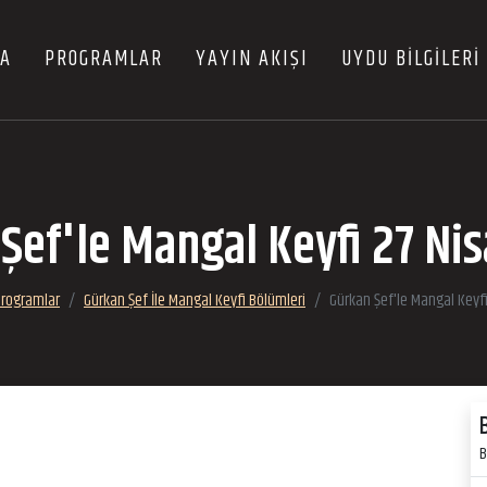
FA
PROGRAMLAR
YAYIN AKIŞI
UYDU BİLGİLERİ
Şef'le Mangal Keyfi 27 Ni
Programlar
Gürkan Şef İle Mangal Keyfi Bölümleri
Gürkan Şef'le Mangal Keyf
B