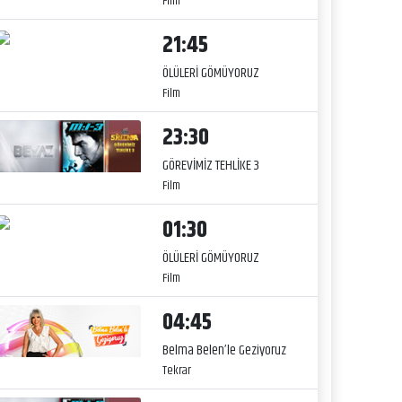
Film
21:45
ÖLÜLERİ GÖMÜYORUZ
Film
23:30
GÖREVİMİZ TEHLİKE 3
Film
01:30
ÖLÜLERİ GÖMÜYORUZ
Film
04:45
Belma Belen’le Geziyoruz
Tekrar