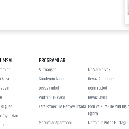
RUMSAL
PROGRAMLAR
ramlar
Sürmanşet
Ne Var Ne Yok
 Akışı
Gündemin İzinde
Beyaz Ana Haber
ı Yayın
Beyaz Futbol
Derin Futbol
ye
Pati'nin Hikayesi
Beyaz Enerji
Bilgileri
Esra Ezmeci ile Her Şey Ortada
Ebru ve Burak ile Yurt Dışı
Eğitim
n Kaynakları
Masumlar Apartmanı
Nermin'in Enfes Mutfağı
şim