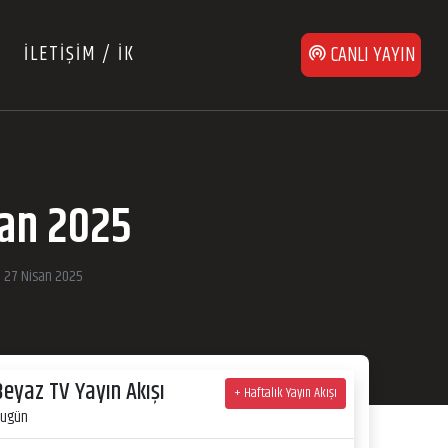
İLETİŞİM / İK
CANLI YAYIN
san 2025
i 27 Nisan 2025
Beyaz TV Yayın Akışı
+ Haftalık Yayın Akışı
ugün