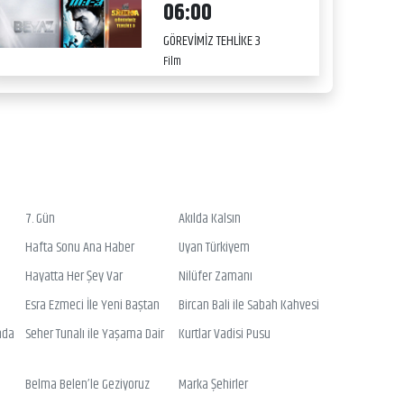
06:00
GÖREVİMİZ TEHLİKE 3
Film
7. Gün
Akılda Kalsın
Hafta Sonu Ana Haber
Uyan Türkiyem
Hayatta Her Şey Var
Nilüfer Zamanı
Esra Ezmeci İle Yeni Baştan
Bircan Bali ile Sabah Kahvesi
nda
Seher Tunalı ile Yaşama Dair
Kurtlar Vadisi Pusu
Belma Belen’le Geziyoruz
Marka Şehirler