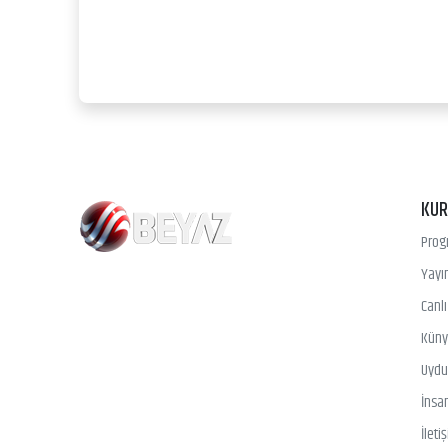
KU
Prog
Yayın
Canl
Kün
Uydu 
İnsa
İleti