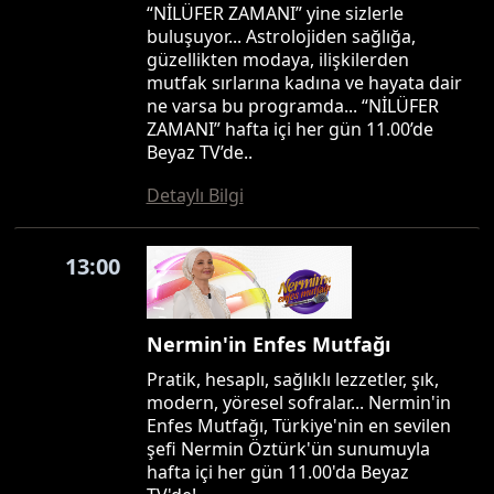
“NİLÜFER ZAMANI” yine sizlerle
buluşuyor... Astrolojiden sağlığa,
güzellikten modaya, ilişkilerden
mutfak sırlarına kadına ve hayata dair
ne varsa bu programda... “NİLÜFER
ZAMANI” hafta içi her gün 11.00’de
Beyaz TV’de..
Detaylı Bilgi
13:00
Nermin'in Enfes Mutfağı
Pratik, hesaplı, sağlıklı lezzetler, şık,
modern, yöresel sofralar... Nermin'in
Enfes Mutfağı, Türkiye'nin en sevilen
şefi Nermin Öztürk'ün sunumuyla
hafta içi her gün 11.00'da Beyaz