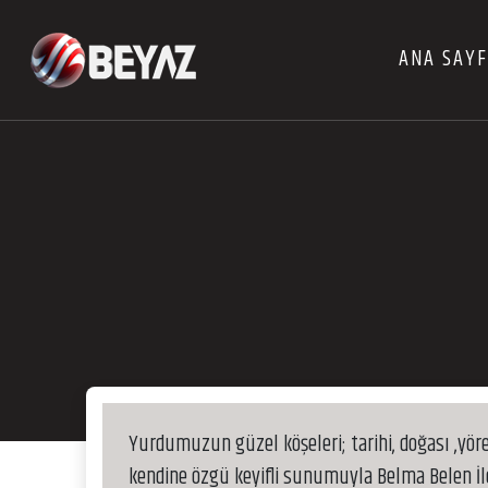
ANA SAY
Yurdumuzun güzel köşeleri; tarihi, doğası ,yöres
kendine özgü keyifli sunumuyla Belma Belen İle