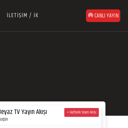
İLETİŞİM / İK
CANLI YAYIN
Beyaz TV Yayın Akışı
+ Haftalık Yayın Akışı
ugün