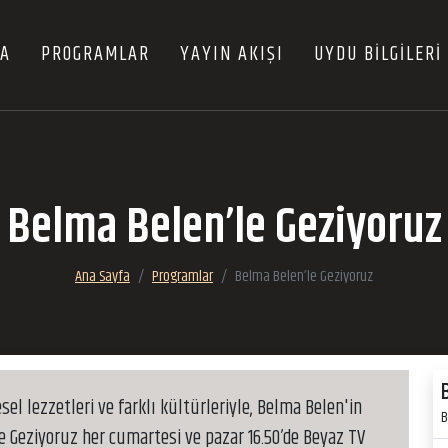
FA
PROGRAMLAR
YAYIN AKIŞI
UYDU BİLGİLERİ
Belma Belen’le Geziyoruz
Ana Sayfa
Programlar
Belma Belen’le Geziyoruz
el lezzetleri ve farklı kültürleriyle, Belma Belen'in
B
 Geziyoruz her cumartesi ve pazar 16.50’de Beyaz TV