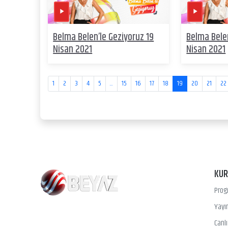
Belma Belen’le Geziyoruz 19
Belma Belen
Nisan 2021
Nisan 2021
1
2
3
4
5
...
15
16
17
18
19
20
21
22
KU
Prog
Yayın
Canl