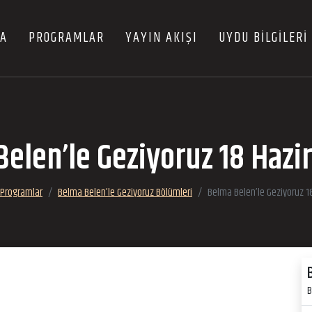
FA
PROGRAMLAR
YAYIN AKIŞI
UYDU BİLGİLERİ
elen’le Geziyoruz 18 Hazi
Programlar
Belma Belen’le Geziyoruz Bölümleri
Belma Belen’le Geziyoruz 1
B