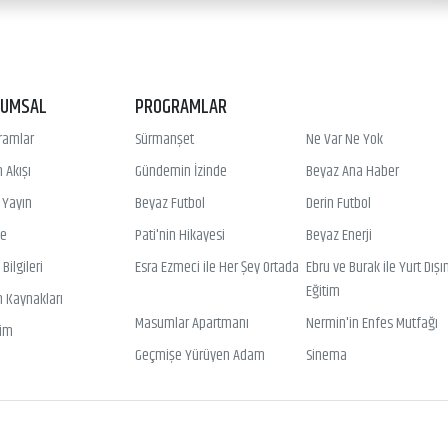
RUMSAL
PROGRAMLAR
ramlar
Sürmanşet
Ne Var Ne Yok
 Akışı
Gündemin İzinde
Beyaz Ana Haber
ı Yayın
Beyaz Futbol
Derin Futbol
ye
Pati'nin Hikayesi
Beyaz Enerji
Bilgileri
Esra Ezmeci ile Her Şey Ortada
Ebru ve Burak ile Yurt Dışı
Eğitim
n Kaynakları
Masumlar Apartmanı
Nermin'in Enfes Mutfağı
şim
Geçmişe Yürüyen Adam
Sinema