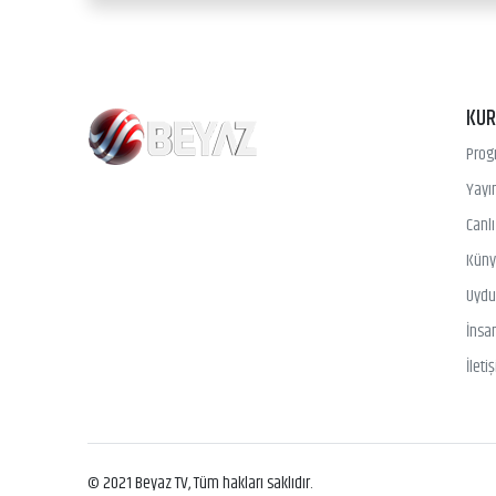
KU
Prog
Yayın
Canl
Kün
Uydu 
İnsa
İleti
© 2021 Beyaz TV, Tüm hakları saklıdır.