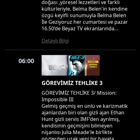
doğası ,yöresel lezzetleri ve farklı
kültürleriyle, Belma Belen'in kendine
özgü keyifli sunumuyla Belma Belen
İle Geziyoruz her cumartesi ve pazar
16.50’de Beyaz TV ekranlarında…
Detaylı Bilgi
06:00
GÖREVİMİZ TEHLİKE 3
GÖREVİMİZ TEHLİKE 3/ Mission:
Impossible III
Gelmiş geçmiş en ünlü ve karizmatik
ajanlardan biri olan gizli ajan Ethan
Hunt gizli servis IMF'den ayrılmış,
kendisinin geçmişini bilmeyen
nişanlısı Julia Meade'le birlikte
gözlerden uzak yeni bir hayata