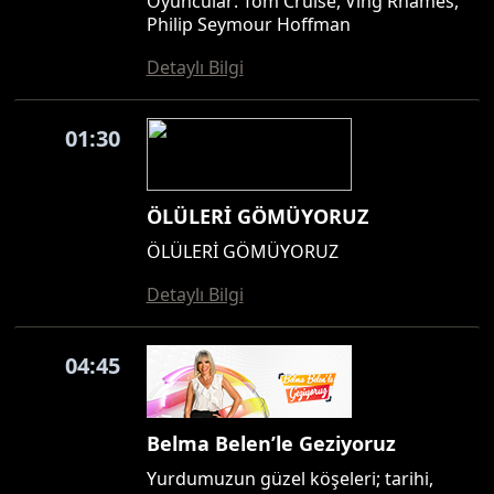
Oyuncular: Tom Cruise, Ving Rhames,
Philip Seymour Hoffman
Detaylı Bilgi
01:30
ÖLÜLERİ GÖMÜYORUZ
ÖLÜLERİ GÖMÜYORUZ
Detaylı Bilgi
04:45
Belma Belen’le Geziyoruz
Yurdumuzun güzel köşeleri; tarihi,