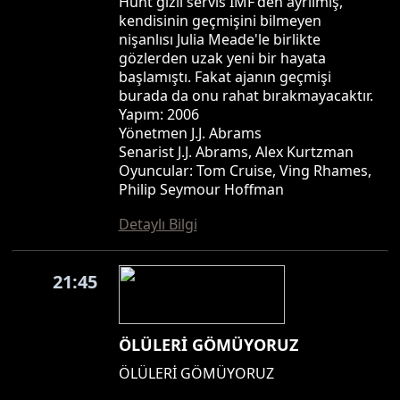
Hunt gizli servis IMF'den ayrılmış,
kendisinin geçmişini bilmeyen
nişanlısı Julia Meade'le birlikte
gözlerden uzak yeni bir hayata
başlamıştı. Fakat ajanın geçmişi
burada da onu rahat bırakmayacaktır.
Yapım: 2006
Yönetmen J.J. Abrams
Senarist J.J. Abrams, Alex Kurtzman
Oyuncular: Tom Cruise, Ving Rhames,
Philip Seymour Hoffman
Detaylı Bilgi
21:45
ÖLÜLERİ GÖMÜYORUZ
ÖLÜLERİ GÖMÜYORUZ