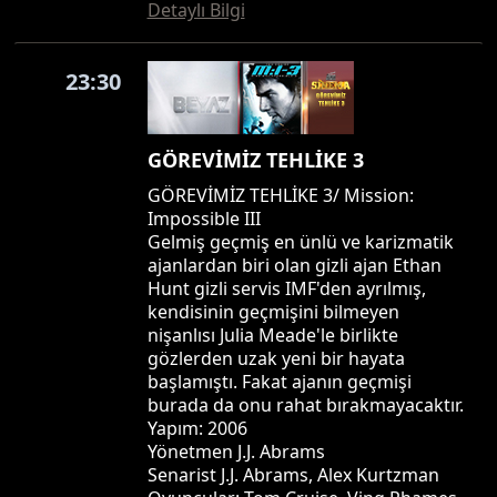
Detaylı Bilgi
23:30
GÖREVİMİZ TEHLİKE 3
GÖREVİMİZ TEHLİKE 3/ Mission:
Impossible III
Gelmiş geçmiş en ünlü ve karizmatik
ajanlardan biri olan gizli ajan Ethan
Hunt gizli servis IMF'den ayrılmış,
kendisinin geçmişini bilmeyen
nişanlısı Julia Meade'le birlikte
gözlerden uzak yeni bir hayata
başlamıştı. Fakat ajanın geçmişi
burada da onu rahat bırakmayacaktır.
Yapım: 2006
Yönetmen J.J. Abrams
Senarist J.J. Abrams, Alex Kurtzman