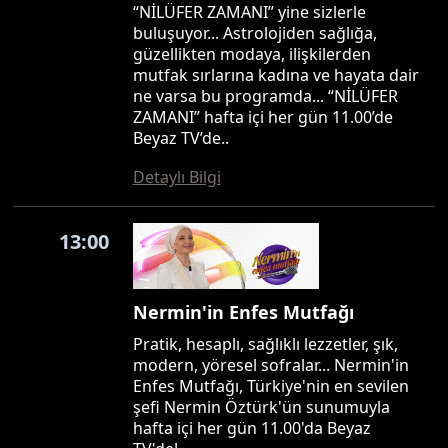
“NİLÜFER ZAMANI” yine sizlerle
buluşuyor... Astrolojiden sağlığa,
güzellikten modaya, ilişkilerden
mutfak sırlarına kadına ve hayata dair
ne varsa bu programda... “NİLÜFER
ZAMANI” hafta içi her gün 11.00’de
Beyaz TV’de..
Detaylı Bilgi
13:00
Nermin'in Enfes Mutfağı
Pratik, hesaplı, sağlıklı lezzetler, şık,
modern, yöresel sofralar... Nermin'in
Enfes Mutfağı, Türkiye'nin en sevilen
şefi Nermin Öztürk'ün sunumuyla
hafta içi her gün 11.00'da Beyaz