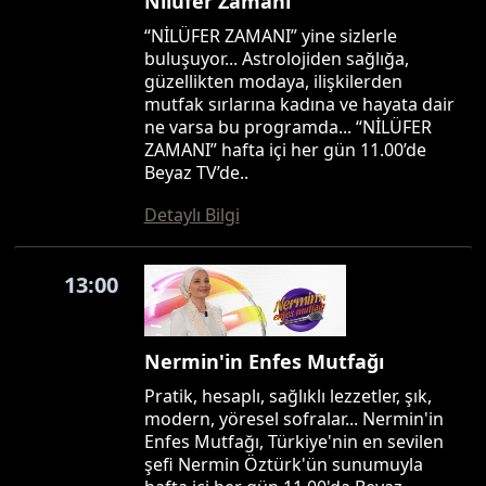
Nilüfer Zamanı
“NİLÜFER ZAMANI” yine sizlerle
buluşuyor... Astrolojiden sağlığa,
güzellikten modaya, ilişkilerden
mutfak sırlarına kadına ve hayata dair
ne varsa bu programda... “NİLÜFER
ZAMANI” hafta içi her gün 11.00’de
Beyaz TV’de..
Detaylı Bilgi
13:00
Nermin'in Enfes Mutfağı
Pratik, hesaplı, sağlıklı lezzetler, şık,
modern, yöresel sofralar... Nermin'in
Enfes Mutfağı, Türkiye'nin en sevilen
şefi Nermin Öztürk'ün sunumuyla