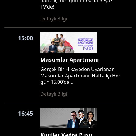
hafta içi her gün 11.00'da Beyaz
TV'de!
Detaylı Bilgi
15:00
Masumlar Apartmanı
Gerçek Bir Hikayeden Uyarlanan
Masumlar Apartmanı, Hafta İçi Her
gün 15.00'da...
Detaylı Bilgi
16:45
Kurtlar Vadisi Pusu