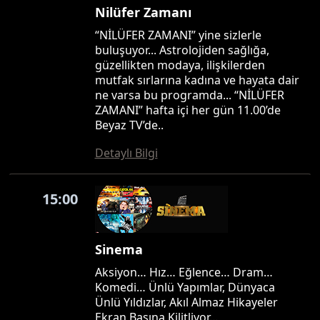
Nilüfer Zamanı
“NİLÜFER ZAMANI” yine sizlerle
buluşuyor... Astrolojiden sağlığa,
güzellikten modaya, ilişkilerden
mutfak sırlarına kadına ve hayata dair
ne varsa bu programda... “NİLÜFER
ZAMANI” hafta içi her gün 11.00’de
Beyaz TV’de..
Detaylı Bilgi
15:00
Sinema
Aksiyon… Hız… Eğlence… Dram…
Komedi… Ünlü Yapımlar, Dünyaca
Ünlü Yıldızlar, Akıl Almaz Hikayeler
Ekran Başına Kilitliyor…