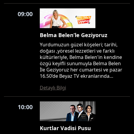
09:00
Belma Belen’le Geziyoruz
Yurdumuzun güzel köşeleri; tarihi,
doğası ,yöresel lezzetleri ve farklı
kültürleriyle, Belma Belen'in kendine
özgü keyifli sunumuyla Belma Belen
İle Geziyoruz her cumartesi ve pazar
16.50’de Beyaz TV ekranlarında…
Detaylı Bilgi
10:00
Kurtlar Vadisi Pusu