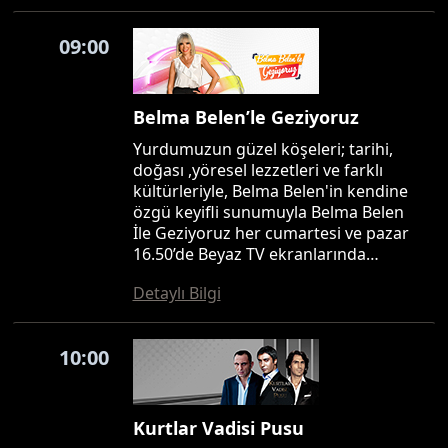
09:00
Belma Belen’le Geziyoruz
Yurdumuzun güzel köşeleri; tarihi,
doğası ,yöresel lezzetleri ve farklı
kültürleriyle, Belma Belen'in kendine
özgü keyifli sunumuyla Belma Belen
İle Geziyoruz her cumartesi ve pazar
16.50’de Beyaz TV ekranlarında…
Detaylı Bilgi
10:00
Kurtlar Vadisi Pusu