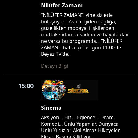
Nilüfer Zamanı
“NİLÜFER ZAMANI” yine sizlerle
buluşuyor... Astrolojiden sağlığa,
güzellikten modaya, ilişkilerden
mutfak sırlarına kadına ve hayata dair
ne varsa bu programda... “NİLÜFER
ZAMANI” hafta içi her gün 11.00’de
Beyaz TV’de..
Detaylı Bilgi
15:00
Sinema
Aksiyon… Hız… Eğlence… Dram…
Komedi… Ünlü Yapımlar, Dünyaca
Ünlü Yıldızlar, Akıl Almaz Hikayeler
Ekran Başına Kilitliyor…