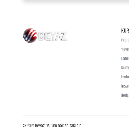
KU
Prog
Yayın
Canl
Kün
Uydu 
İnsa
İleti
© 2021 Beyaz TV, Tüm hakları saklıdır.