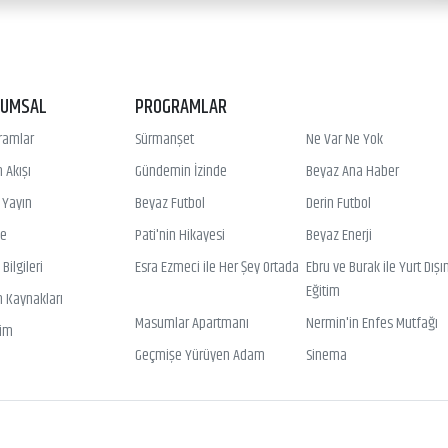
RUMSAL
PROGRAMLAR
ramlar
Sürmanşet
Ne Var Ne Yok
 Akışı
Gündemin İzinde
Beyaz Ana Haber
ı Yayın
Beyaz Futbol
Derin Futbol
ye
Pati'nin Hikayesi
Beyaz Enerji
Bilgileri
Esra Ezmeci ile Her Şey Ortada
Ebru ve Burak ile Yurt Dışı
Eğitim
n Kaynakları
Masumlar Apartmanı
Nermin'in Enfes Mutfağı
şim
Geçmişe Yürüyen Adam
Sinema