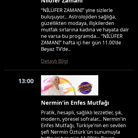
Nilüfer Zamanı
“NİLÜFER ZAMANI” yine sizlerle
buluşuyor... Astrolojiden sağlığa,
güzellikten modaya, ilişkilerden
mutfak sırlarına kadına ve hayata dair
ne varsa bu programda... “NİLÜFER
ZAMANI” hafta içi her gün 11.00’de
Beyaz TV’de..
Detaylı Bilgi
13:00
Nermin'in Enfes Mutfağı
Pratik, hesaplı, sağlıklı lezzetler, şık,
modern, yöresel sofralar... Nermin'in
Enfes Mutfağı, Türkiye'nin en sevilen
şefi Nermin Öztürk'ün sunumuyla