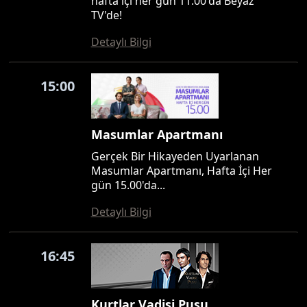
hafta içi her gün 11.00'da Beyaz
TV'de!
Detaylı Bilgi
15:00
Masumlar Apartmanı
Gerçek Bir Hikayeden Uyarlanan
Masumlar Apartmanı, Hafta İçi Her
gün 15.00'da...
Detaylı Bilgi
16:45
Kurtlar Vadisi Pusu