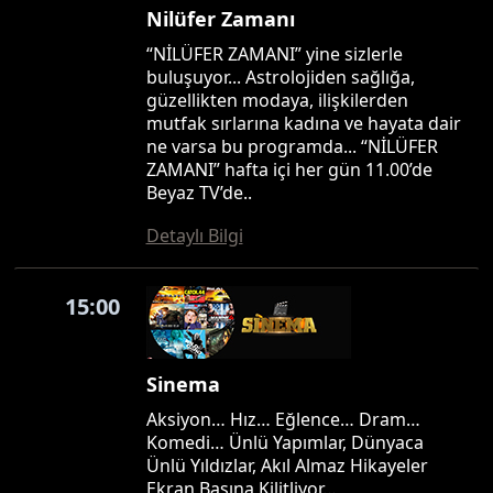
Nilüfer Zamanı
“NİLÜFER ZAMANI” yine sizlerle
buluşuyor... Astrolojiden sağlığa,
güzellikten modaya, ilişkilerden
mutfak sırlarına kadına ve hayata dair
ne varsa bu programda... “NİLÜFER
ZAMANI” hafta içi her gün 11.00’de
Beyaz TV’de..
Detaylı Bilgi
15:00
Sinema
Aksiyon… Hız… Eğlence… Dram…
Komedi… Ünlü Yapımlar, Dünyaca
Ünlü Yıldızlar, Akıl Almaz Hikayeler
Ekran Başına Kilitliyor…