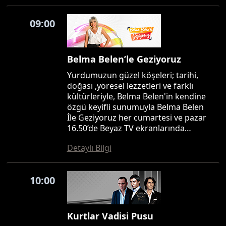
09:00
Belma Belen’le Geziyoruz
Yurdumuzun güzel köşeleri; tarihi,
doğası ,yöresel lezzetleri ve farklı
kültürleriyle, Belma Belen'in kendine
özgü keyifli sunumuyla Belma Belen
İle Geziyoruz her cumartesi ve pazar
16.50’de Beyaz TV ekranlarında…
Detaylı Bilgi
10:00
Kurtlar Vadisi Pusu