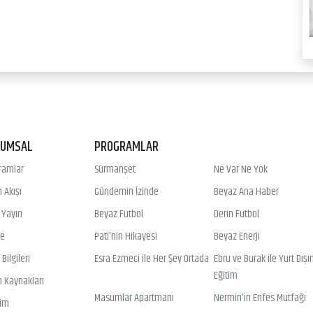
RUMSAL
PROGRAMLAR
ramlar
Sürmanşet
Ne Var Ne Yok
 Akışı
Gündemin İzinde
Beyaz Ana Haber
ı Yayın
Beyaz Futbol
Derin Futbol
ye
Pati'nin Hikayesi
Beyaz Enerji
Bilgileri
Esra Ezmeci ile Her Şey Ortada
Ebru ve Burak ile Yurt Dışı
Eğitim
n Kaynakları
Masumlar Apartmanı
Nermin'in Enfes Mutfağı
şim