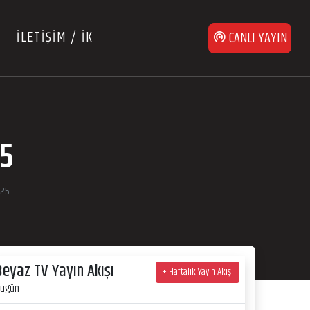
İLETİŞİM / İK
CANLI YAYIN
25
025
Beyaz TV Yayın Akışı
+ Haftalık Yayın Akışı
ugün