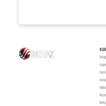
KU
Prog
Yayın
Canl
Kün
Uydu 
İnsa
İleti