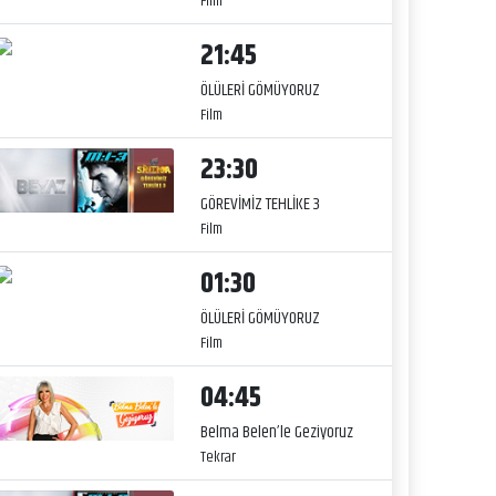
Film
21:45
ÖLÜLERİ GÖMÜYORUZ
Film
23:30
GÖREVİMİZ TEHLİKE 3
Film
01:30
ÖLÜLERİ GÖMÜYORUZ
Film
04:45
Belma Belen’le Geziyoruz
Tekrar