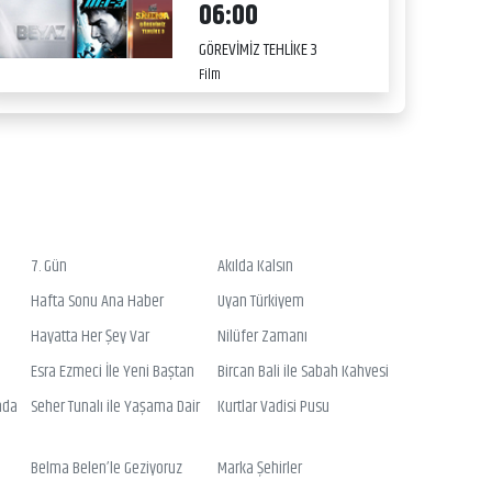
06:00
GÖREVİMİZ TEHLİKE 3
Film
7. Gün
Akılda Kalsın
Hafta Sonu Ana Haber
Uyan Türkiyem
Hayatta Her Şey Var
Nilüfer Zamanı
Esra Ezmeci İle Yeni Baştan
Bircan Bali ile Sabah Kahvesi
nda
Seher Tunalı ile Yaşama Dair
Kurtlar Vadisi Pusu
Belma Belen’le Geziyoruz
Marka Şehirler