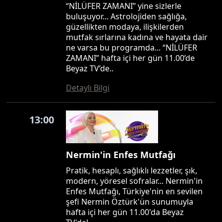
“NİLÜFER ZAMANI” yine sizlerle
buluşuyor... Astrolojiden sağlığa,
güzellikten modaya, ilişkilerden
mutfak sırlarına kadına ve hayata dair
ne varsa bu programda... “NİLÜFER
ZAMANI” hafta içi her gün 11.00’de
Beyaz TV’de..
Detaylı Bilgi
13:00
Nermin'in Enfes Mutfağı
Pratik, hesaplı, sağlıklı lezzetler, şık,
modern, yöresel sofralar... Nermin'in
Enfes Mutfağı, Türkiye'nin en sevilen
şefi Nermin Öztürk'ün sunumuyla
hafta içi her gün 11.00'da Beyaz