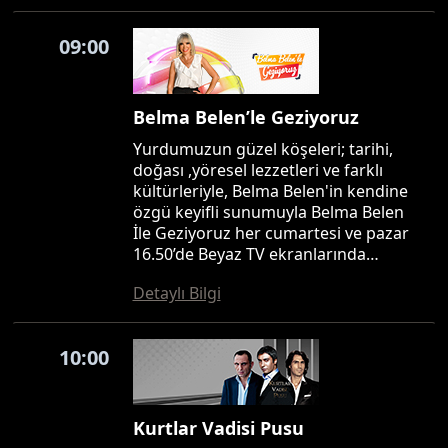
09:00
Belma Belen’le Geziyoruz
Yurdumuzun güzel köşeleri; tarihi,
doğası ,yöresel lezzetleri ve farklı
kültürleriyle, Belma Belen'in kendine
özgü keyifli sunumuyla Belma Belen
İle Geziyoruz her cumartesi ve pazar
16.50’de Beyaz TV ekranlarında…
Detaylı Bilgi
10:00
Kurtlar Vadisi Pusu