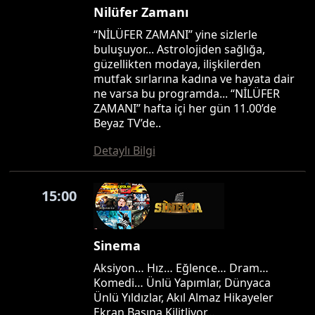
Nilüfer Zamanı
“NİLÜFER ZAMANI” yine sizlerle
buluşuyor... Astrolojiden sağlığa,
güzellikten modaya, ilişkilerden
mutfak sırlarına kadına ve hayata dair
ne varsa bu programda... “NİLÜFER
ZAMANI” hafta içi her gün 11.00’de
Beyaz TV’de..
Detaylı Bilgi
15:00
Sinema
Aksiyon… Hız… Eğlence… Dram…
Komedi… Ünlü Yapımlar, Dünyaca
Ünlü Yıldızlar, Akıl Almaz Hikayeler
Ekran Başına Kilitliyor…