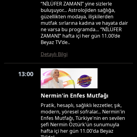
“NİLÜFER ZAMANI” yine sizlerle
buluşuyor... Astrolojiden sağlığa,
güzellikten modaya, ilişkilerden
mutfak sırlarına kadına ve hayata dair
ne varsa bu programda... “NİLÜFER
ZAMANI” hafta içi her gün 11.00’de
Beyaz TV’de..
Detaylı Bilgi
13:00
Nermin'in Enfes Mutfağı
Pratik, hesaplı, sağlıklı lezzetler, şık,
modern, yöresel sofralar... Nermin'in
Enfes Mutfağı, Türkiye'nin en sevilen
şefi Nermin Öztürk'ün sunumuyla
hafta içi her gün 11.00'da Beyaz