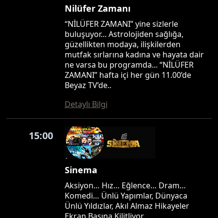
Nilüfer Zamanı
“NİLÜFER ZAMANI” yine sizlerle
buluşuyor... Astrolojiden sağlığa,
güzellikten modaya, ilişkilerden
mutfak sırlarına kadına ve hayata dair
ne varsa bu programda... “NİLÜFER
ZAMANI” hafta içi her gün 11.00’de
Beyaz TV’de..
Detaylı Bilgi
15:00
Sinema
Aksiyon… Hız… Eğlence… Dram…
Komedi… Ünlü Yapımlar, Dünyaca
Ünlü Yıldızlar, Akıl Almaz Hikayeler
Ekran Başına Kilitliyor…