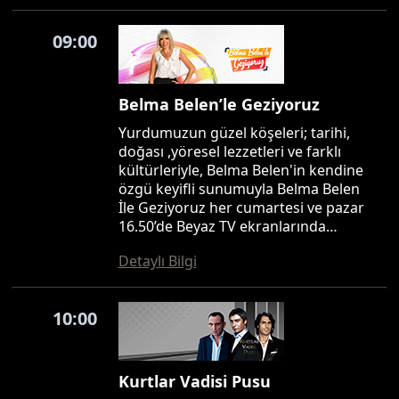
09:00
Belma Belen’le Geziyoruz
Yurdumuzun güzel köşeleri; tarihi,
doğası ,yöresel lezzetleri ve farklı
kültürleriyle, Belma Belen'in kendine
özgü keyifli sunumuyla Belma Belen
İle Geziyoruz her cumartesi ve pazar
16.50’de Beyaz TV ekranlarında…
Detaylı Bilgi
10:00
Kurtlar Vadisi Pusu