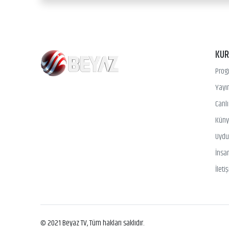
KU
Prog
Yayın
Canl
Kün
Uydu 
İnsa
İleti
© 2021 Beyaz TV, Tüm hakları saklıdır.