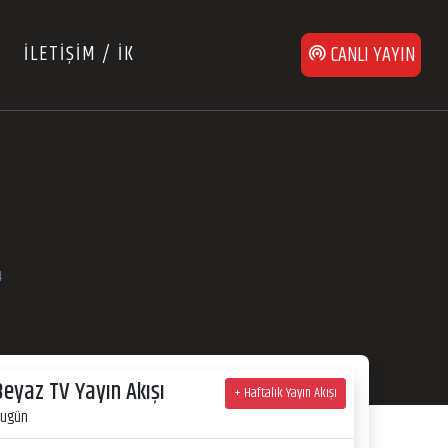
İLETİŞİM / İK
CANLI YAYIN
4
Beyaz TV Yayın Akışı
+ Haftalık Yayın Akışı
ugün