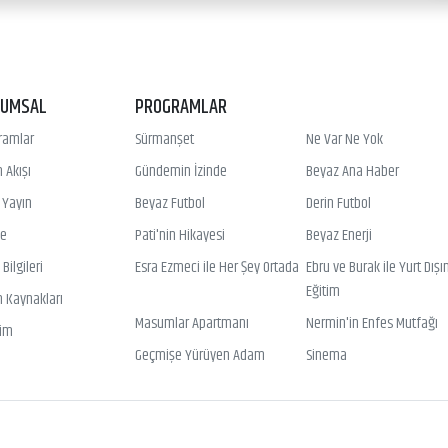
RUMSAL
PROGRAMLAR
ramlar
Sürmanşet
Ne Var Ne Yok
 Akışı
Gündemin İzinde
Beyaz Ana Haber
ı Yayın
Beyaz Futbol
Derin Futbol
ye
Pati'nin Hikayesi
Beyaz Enerji
Bilgileri
Esra Ezmeci ile Her Şey Ortada
Ebru ve Burak ile Yurt Dışı
Eğitim
n Kaynakları
Masumlar Apartmanı
Nermin'in Enfes Mutfağı
şim
Geçmişe Yürüyen Adam
Sinema