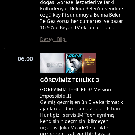
doğası ,yöresel lezzetleri ve farklı
kültürleriyle, Belma Belen'in kendine
özgü keyifli sunumuyla Belma Belen
İle Geziyoruz her cumartesi ve pazar
16.50’de Beyaz TV ekranlarında…
Detaylı Bilgi
06:00
GÖREVİMİZ TEHLİKE 3
GÖREVİMİZ TEHLİKE 3/ Mission:
Impossible III
Gelmiş geçmiş en ünlü ve karizmatik
ajanlardan biri olan gizli ajan Ethan
Hunt gizli servis IMF'den ayrılmış,
kendisinin geçmişini bilmeyen
nişanlısı Julia Meade'le birlikte
gözlerden uzak yeni bir hayata