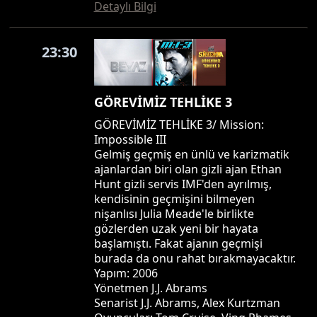
Detaylı Bilgi
23:30
GÖREVİMİZ TEHLİKE 3
GÖREVİMİZ TEHLİKE 3/ Mission:
Impossible III
Gelmiş geçmiş en ünlü ve karizmatik
ajanlardan biri olan gizli ajan Ethan
Hunt gizli servis IMF'den ayrılmış,
kendisinin geçmişini bilmeyen
nişanlısı Julia Meade'le birlikte
gözlerden uzak yeni bir hayata
başlamıştı. Fakat ajanın geçmişi
burada da onu rahat bırakmayacaktır.
Yapım: 2006
Yönetmen J.J. Abrams
Senarist J.J. Abrams, Alex Kurtzman