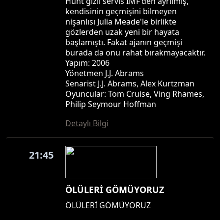
Hunt gizli servis IMF'den ayrılmış,
kendisinin geçmişini bilmeyen
nişanlısı Julia Meade'le birlikte
gözlerden uzak yeni bir hayata
başlamıştı. Fakat ajanın geçmişi
burada da onu rahat bırakmayacaktır.
Yapım: 2006
Yönetmen J.J. Abrams
Senarist J.J. Abrams, Alex Kurtzman
Oyuncular: Tom Cruise, Ving Rhames,
Philip Seymour Hoffman
Detaylı Bilgi
21:45
ÖLÜLERİ GÖMÜYORUZ
ÖLÜLERİ GÖMÜYORUZ