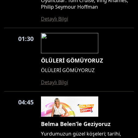
Oyuncular: Tom Cruise, Ving Rhames,
Philip Seymour Hoffman
Detaylı Bilgi
01:30
ÖLÜLERİ GÖMÜYORUZ
ÖLÜLERİ GÖMÜYORUZ
Detaylı Bilgi
04:45
Belma Belen’le Geziyoruz
Yurdumuzun güzel köşeleri; tarihi,