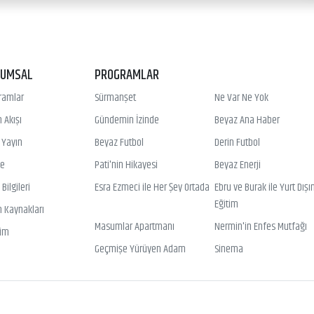
RUMSAL
PROGRAMLAR
ramlar
Sürmanşet
Ne Var Ne Yok
 Akışı
Gündemin İzinde
Beyaz Ana Haber
ı Yayın
Beyaz Futbol
Derin Futbol
ye
Pati'nin Hikayesi
Beyaz Enerji
Bilgileri
Esra Ezmeci ile Her Şey Ortada
Ebru ve Burak ile Yurt Dışı
Eğitim
n Kaynakları
Masumlar Apartmanı
Nermin'in Enfes Mutfağı
şim
Geçmişe Yürüyen Adam
Sinema