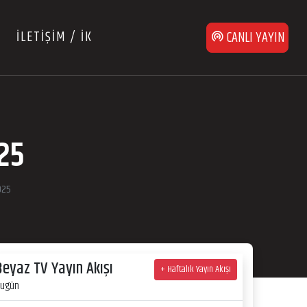
İLETİŞİM / İK
CANLI YAYIN
25
025
Beyaz TV Yayın Akışı
+ Haftalık Yayın Akışı
ugün