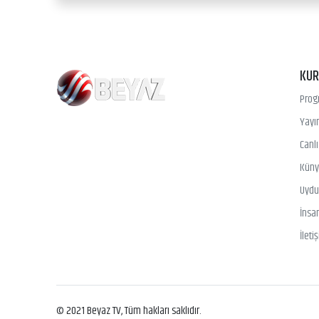
KU
Prog
Yayın
Canl
Kün
Uydu 
İnsa
İleti
© 2021 Beyaz TV, Tüm hakları saklıdır.