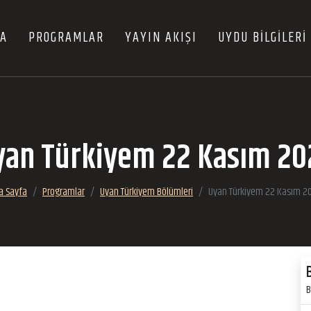
FA
PROGRAMLAR
YAYIN AKIŞI
UYDU BİLGİLERİ
yan Türkiyem 22 Kasım 20
a Sayfa
Programlar
Uyan Türkiyem Bölümleri
Uyan Türkiyem 22 Kasım 2
B