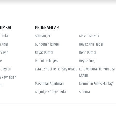
RUMSAL
PROGRAMLAR
ramlar
Sürmanşet
Ne Var Ne Yok
 Akışı
Gündemin İzinde
Beyaz Ana Haber
ı Yayın
Beyaz Futbol
Derin Futbol
ye
Pati'nin Hikayesi
Beyaz Enerji
Bilgileri
Esra Ezmeci ile Her Şey Ortada
Ebru ve Burak ile Yurt Dışı
Eğitim
n Kaynakları
Masumlar Apartmanı
Nermin'in Enfes Mutfağı
şim
Geçmişe Yürüyen Adam
Sinema