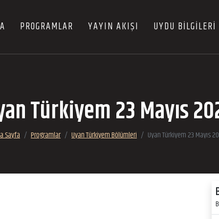
FA
PROGRAMLAR
YAYIN AKIŞI
UYDU BİLGİLERİ
yan Türkiyem 23 Mayıs 20
a Sayfa
Programlar
Uyan Türkiyem Bölümleri
Uyan Türkiyem 23 Mayıs 2
B