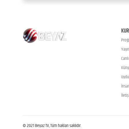
KU
Prog
Yayın
Canl
Kün
Uydu 
İnsa
İleti
© 2021 Beyaz TV, Tüm hakları saklıdır.