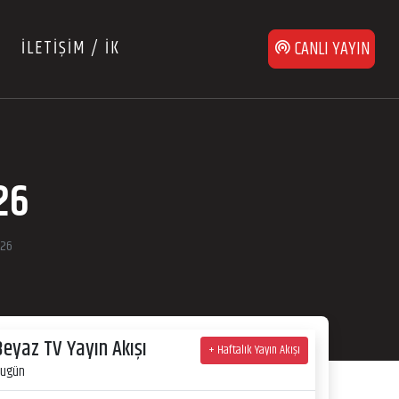
İLETİŞİM / İK
CANLI YAYIN
26
026
Beyaz TV Yayın Akışı
+ Haftalık Yayın Akışı
ugün