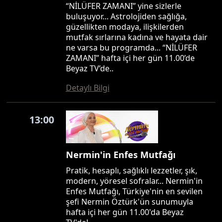
“NİLÜFER ZAMANI” yine sizlerle
buluşuyor... Astrolojiden sağlığa,
güzellikten modaya, ilişkilerden
mutfak sırlarına kadına ve hayata dair
ne varsa bu programda... “NİLÜFER
ZAMANI” hafta içi her gün 11.00’de
Beyaz TV’de..
Detaylı Bilgi
13:00
Nermin'in Enfes Mutfağı
Pratik, hesaplı, sağlıklı lezzetler, şık,
modern, yöresel sofralar... Nermin'in
Enfes Mutfağı, Türkiye'nin en sevilen
şefi Nermin Öztürk'ün sunumuyla
hafta içi her gün 11.00'da Beyaz