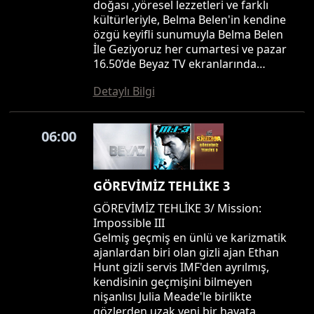
doğası ,yöresel lezzetleri ve farklı
kültürleriyle, Belma Belen'in kendine
özgü keyifli sunumuyla Belma Belen
İle Geziyoruz her cumartesi ve pazar
16.50’de Beyaz TV ekranlarında…
Detaylı Bilgi
06:00
GÖREVİMİZ TEHLİKE 3
GÖREVİMİZ TEHLİKE 3/ Mission:
Impossible III
Gelmiş geçmiş en ünlü ve karizmatik
ajanlardan biri olan gizli ajan Ethan
Hunt gizli servis IMF'den ayrılmış,
kendisinin geçmişini bilmeyen
nişanlısı Julia Meade'le birlikte
gözlerden uzak yeni bir hayata