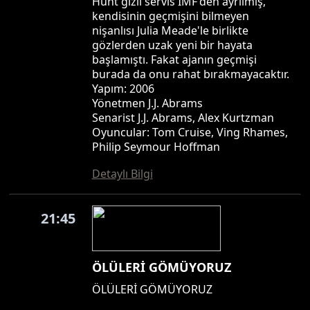
Hunt gizli servis IMF'den ayrılmış,
kendisinin geçmişini bilmeyen
nişanlısı Julia Meade'le birlikte
gözlerden uzak yeni bir hayata
başlamıştı. Fakat ajanın geçmişi
burada da onu rahat bırakmayacaktır.
Yapım: 2006
Yönetmen J.J. Abrams
Senarist J.J. Abrams, Alex Kurtzman
Oyuncular: Tom Cruise, Ving Rhames,
Philip Seymour Hoffman
Detaylı Bilgi
21:45
ÖLÜLERİ GÖMÜYORUZ
ÖLÜLERİ GÖMÜYORUZ