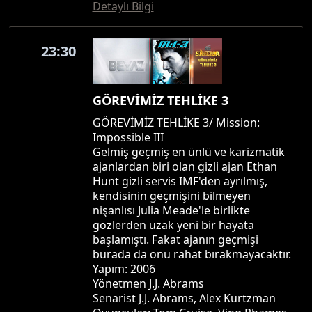
Detaylı Bilgi
23:30
GÖREVİMİZ TEHLİKE 3
GÖREVİMİZ TEHLİKE 3/ Mission:
Impossible III
Gelmiş geçmiş en ünlü ve karizmatik
ajanlardan biri olan gizli ajan Ethan
Hunt gizli servis IMF'den ayrılmış,
kendisinin geçmişini bilmeyen
nişanlısı Julia Meade'le birlikte
gözlerden uzak yeni bir hayata
başlamıştı. Fakat ajanın geçmişi
burada da onu rahat bırakmayacaktır.
Yapım: 2006
Yönetmen J.J. Abrams
Senarist J.J. Abrams, Alex Kurtzman