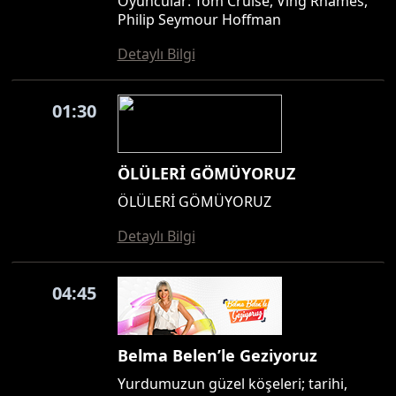
Oyuncular: Tom Cruise, Ving Rhames,
Philip Seymour Hoffman
Detaylı Bilgi
01:30
ÖLÜLERİ GÖMÜYORUZ
ÖLÜLERİ GÖMÜYORUZ
Detaylı Bilgi
04:45
Belma Belen’le Geziyoruz
Yurdumuzun güzel köşeleri; tarihi,