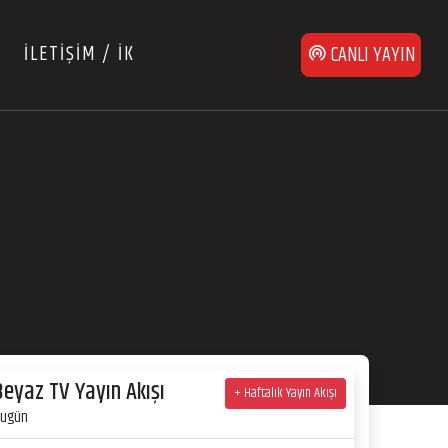
İLETİŞİM / İK
CANLI YAYIN
Beyaz TV Yayın Akışı
+ Haftalık Yayın Akışı
ugün