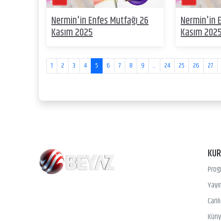
Nermin'in Enfes Mutfağı 26
Nermin'in 
Kasım 2025
Kasım 202
1
2
3
4
5
6
7
8
9
...
24
25
26
27
KU
Prog
Yayın
Canl
Kün