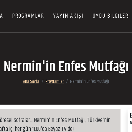
FA
PROGRAMLAR
YAYIN AKIŞI
UYDU BİLGİLERİ
Nermin'in Enfes Mutfağı
Ana Sayfa
Programlar
Nermin'in Enfes Mutfağı
 yöresel sofralar... Nermin'in Enfes Mutfağı, Türkiye'nin
B
ta içi her gün 11.00'da Beyaz TV'de!