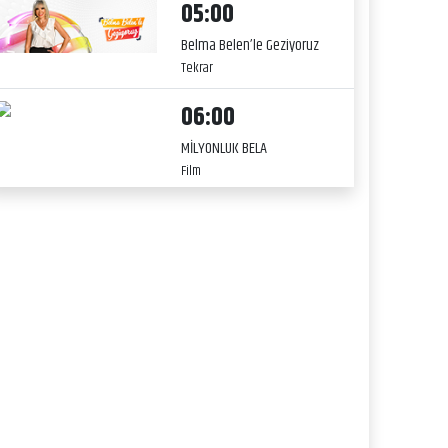
05:00
Belma Belen’le Geziyoruz
Tekrar
06:00
MİLYONLUK BELA
Film