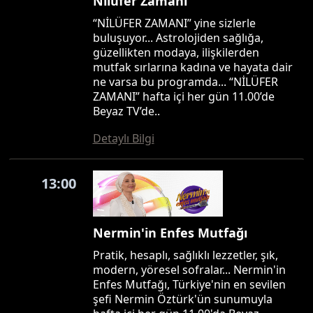
Nilüfer Zamanı
“NİLÜFER ZAMANI” yine sizlerle
buluşuyor... Astrolojiden sağlığa,
güzellikten modaya, ilişkilerden
mutfak sırlarına kadına ve hayata dair
ne varsa bu programda... “NİLÜFER
ZAMANI” hafta içi her gün 11.00’de
Beyaz TV’de..
Detaylı Bilgi
13:00
Nermin'in Enfes Mutfağı
Pratik, hesaplı, sağlıklı lezzetler, şık,
modern, yöresel sofralar... Nermin'in
Enfes Mutfağı, Türkiye'nin en sevilen
şefi Nermin Öztürk'ün sunumuyla