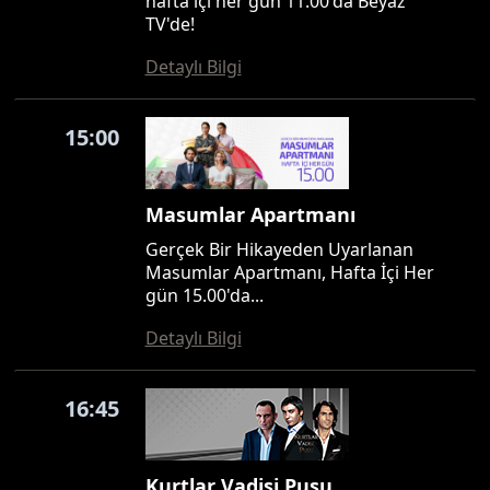
hafta içi her gün 11.00'da Beyaz
TV'de!
Detaylı Bilgi
15:00
Masumlar Apartmanı
Gerçek Bir Hikayeden Uyarlanan
Masumlar Apartmanı, Hafta İçi Her
gün 15.00'da...
Detaylı Bilgi
16:45
Kurtlar Vadisi Pusu