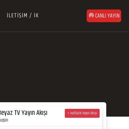
İLETİŞİM / İK
CANLI YAYIN
Beyaz TV Yayın Akışı
+ Haftalık Yayın Akışı
ugün