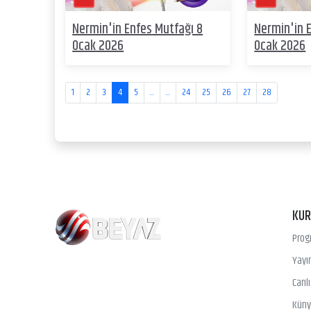
Nermin'in Enfes Mutfağı 8
Nermin'in 
Ocak 2026
Ocak 2026
1
2
3
4
5
...
...
24
25
26
27
28
KU
Prog
Yayın
Canl
Kün