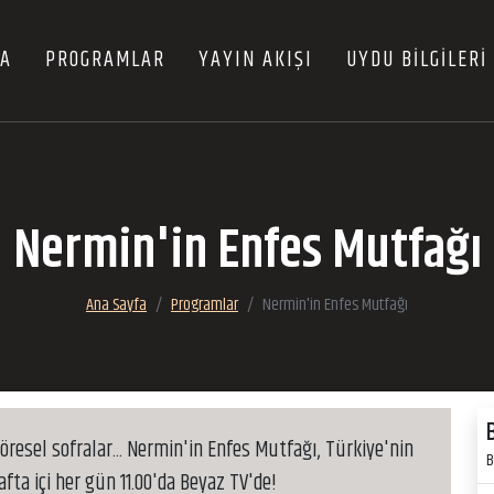
FA
PROGRAMLAR
YAYIN AKIŞI
UYDU BİLGİLERİ
Nermin'in Enfes Mutfağı
Ana Sayfa
Programlar
Nermin'in Enfes Mutfağı
 yöresel sofralar... Nermin'in Enfes Mutfağı, Türkiye'nin
B
ta içi her gün 11.00'da Beyaz TV'de!