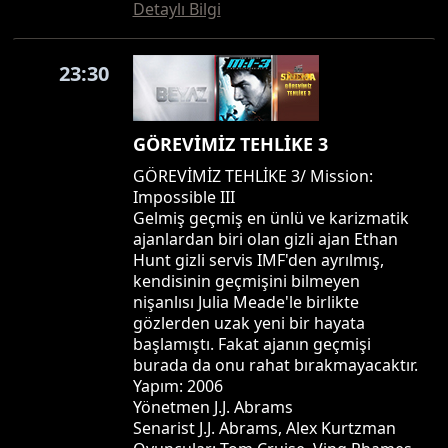
Detaylı Bilgi
23:30
GÖREVİMİZ TEHLİKE 3
GÖREVİMİZ TEHLİKE 3/ Mission:
Impossible III
Gelmiş geçmiş en ünlü ve karizmatik
ajanlardan biri olan gizli ajan Ethan
Hunt gizli servis IMF'den ayrılmış,
kendisinin geçmişini bilmeyen
nişanlısı Julia Meade'le birlikte
gözlerden uzak yeni bir hayata
başlamıştı. Fakat ajanın geçmişi
burada da onu rahat bırakmayacaktır.
Yapım: 2006
Yönetmen J.J. Abrams
Senarist J.J. Abrams, Alex Kurtzman