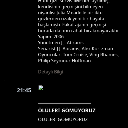
Hunt gizli servis IMF'den ayrılmış,
kendisinin geçmişini bilmeyen
nişanlısı Julia Meade'le birlikte
gözlerden uzak yeni bir hayata
başlamıştı. Fakat ajanın geçmişi
burada da onu rahat bırakmayacaktır.
Yapım: 2006
Yönetmen J.J. Abrams
Senarist J.J. Abrams, Alex Kurtzman
Oyuncular: Tom Cruise, Ving Rhames,
Philip Seymour Hoffman
Detaylı Bilgi
21:45
ÖLÜLERİ GÖMÜYORUZ
ÖLÜLERİ GÖMÜYORUZ