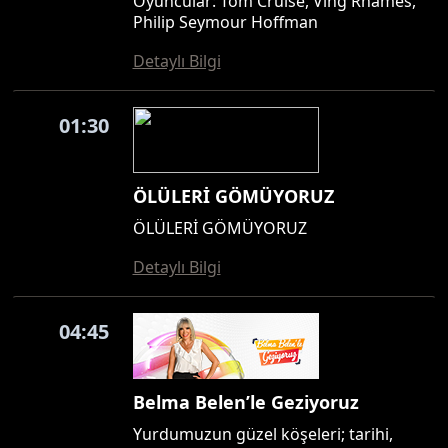
Oyuncular: Tom Cruise, Ving Rhames,
Philip Seymour Hoffman
Detaylı Bilgi
01:30
ÖLÜLERİ GÖMÜYORUZ
ÖLÜLERİ GÖMÜYORUZ
Detaylı Bilgi
04:45
Belma Belen’le Geziyoruz
Yurdumuzun güzel köşeleri; tarihi,