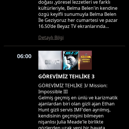
doğası ,yöresel lezzetleri ve farklı
kültürleriyle, Belma Belen'in kendine
özgü keyifli sunumuyla Belma Belen
İle Geziyoruz her cumartesi ve pazar
16.50’de Beyaz TV ekranlarında…
Detaylı Bilgi
06:00
GÖREVİMİZ TEHLİKE 3
GÖREVİMİZ TEHLİKE 3/ Mission:
Impossible III
Gelmiş geçmiş en ünlü ve karizmatik
ajanlardan biri olan gizli ajan Ethan
Hunt gizli servis IMF'den ayrılmış,
kendisinin geçmişini bilmeyen
nişanlısı Julia Meade'le birlikte
gözlerden uzak yeni bir hayata