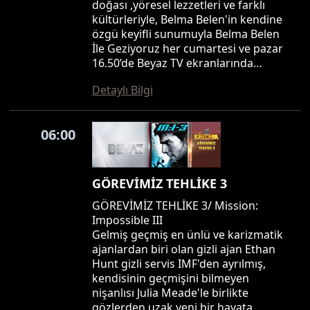
doğası ,yöresel lezzetleri ve farklı
kültürleriyle, Belma Belen'in kendine
özgü keyifli sunumuyla Belma Belen
İle Geziyoruz her cumartesi ve pazar
16.50’de Beyaz TV ekranlarında…
Detaylı Bilgi
06:00
GÖREVİMİZ TEHLİKE 3
GÖREVİMİZ TEHLİKE 3/ Mission:
Impossible III
Gelmiş geçmiş en ünlü ve karizmatik
ajanlardan biri olan gizli ajan Ethan
Hunt gizli servis IMF'den ayrılmış,
kendisinin geçmişini bilmeyen
nişanlısı Julia Meade'le birlikte
gözlerden uzak yeni bir hayata