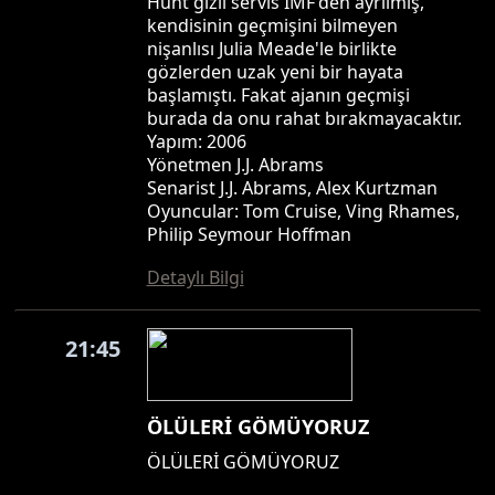
Hunt gizli servis IMF'den ayrılmış,
kendisinin geçmişini bilmeyen
nişanlısı Julia Meade'le birlikte
gözlerden uzak yeni bir hayata
başlamıştı. Fakat ajanın geçmişi
burada da onu rahat bırakmayacaktır.
Yapım: 2006
Yönetmen J.J. Abrams
Senarist J.J. Abrams, Alex Kurtzman
Oyuncular: Tom Cruise, Ving Rhames,
Philip Seymour Hoffman
Detaylı Bilgi
21:45
ÖLÜLERİ GÖMÜYORUZ
ÖLÜLERİ GÖMÜYORUZ