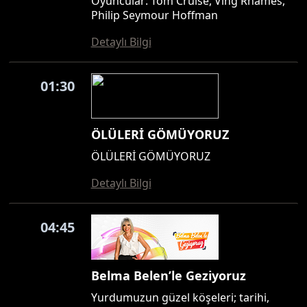
Oyuncular: Tom Cruise, Ving Rhames,
Philip Seymour Hoffman
Detaylı Bilgi
01:30
ÖLÜLERİ GÖMÜYORUZ
ÖLÜLERİ GÖMÜYORUZ
Detaylı Bilgi
04:45
Belma Belen’le Geziyoruz
Yurdumuzun güzel köşeleri; tarihi,