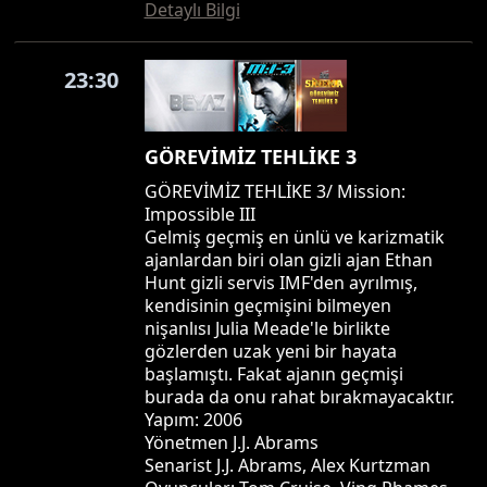
Detaylı Bilgi
23:30
GÖREVİMİZ TEHLİKE 3
GÖREVİMİZ TEHLİKE 3/ Mission:
Impossible III
Gelmiş geçmiş en ünlü ve karizmatik
ajanlardan biri olan gizli ajan Ethan
Hunt gizli servis IMF'den ayrılmış,
kendisinin geçmişini bilmeyen
nişanlısı Julia Meade'le birlikte
gözlerden uzak yeni bir hayata
başlamıştı. Fakat ajanın geçmişi
burada da onu rahat bırakmayacaktır.
Yapım: 2006
Yönetmen J.J. Abrams
Senarist J.J. Abrams, Alex Kurtzman