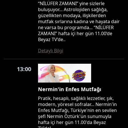
“NİLÜFER ZAMANI” yine sizlerle
buluşuyor... Astrolojiden sağlığa,
güzellikten modaya, ilişkilerden
mutfak sırlarına kadına ve hayata dair
ne varsa bu programda... “NİLÜFER
ZAMANI” hafta içi her gün 11.00’de
Beyaz TV’de..
Detaylı Bilgi
13:00
Nermin'in Enfes Mutfağı
Pratik, hesaplı, sağlıklı lezzetler, şık,
modern, yöresel sofralar... Nermin'in
Enfes Mutfağı, Türkiye'nin en sevilen
şefi Nermin Öztürk'ün sunumuyla
hafta içi her gün 11.00'da Beyaz