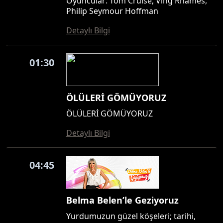
Oyuncular: Tom Cruise, Ving Rhames,
Philip Seymour Hoffman
Detaylı Bilgi
01:30
ÖLÜLERİ GÖMÜYORUZ
ÖLÜLERİ GÖMÜYORUZ
Detaylı Bilgi
04:45
Belma Belen’le Geziyoruz
Yurdumuzun güzel köşeleri; tarihi,