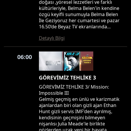
doğası ,yöresel lezzetleri ve farklı
kültürleriyle, Belma Belen'in kendine
özgü keyifli sunumuyla Belma Belen
İle Geziyoruz her cumartesi ve pazar
16.50’de Beyaz TV ekranlarında…
Detaylı Bilgi
06:00
GÖREVİMİZ TEHLİKE 3
GÖREVİMİZ TEHLİKE 3/ Mission:
Impossible III
Gelmiş geçmiş en ünlü ve karizmatik
ajanlardan biri olan gizli ajan Ethan
Hunt gizli servis IMF'den ayrılmış,
kendisinin geçmişini bilmeyen
nişanlısı Julia Meade'le birlikte
gözlerden uzak yeni bir hayata