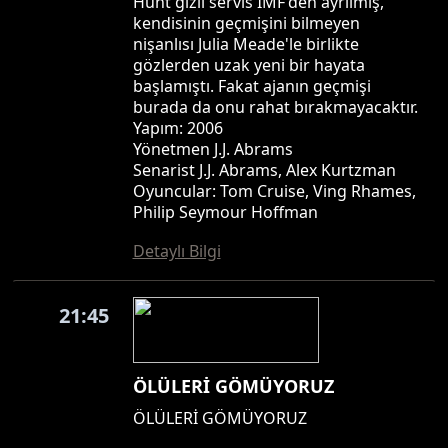
Hunt gizli servis IMF'den ayrılmış,
kendisinin geçmişini bilmeyen
nişanlısı Julia Meade'le birlikte
gözlerden uzak yeni bir hayata
başlamıştı. Fakat ajanın geçmişi
burada da onu rahat bırakmayacaktır.
Yapım: 2006
Yönetmen J.J. Abrams
Senarist J.J. Abrams, Alex Kurtzman
Oyuncular: Tom Cruise, Ving Rhames,
Philip Seymour Hoffman
Detaylı Bilgi
21:45
ÖLÜLERİ GÖMÜYORUZ
ÖLÜLERİ GÖMÜYORUZ