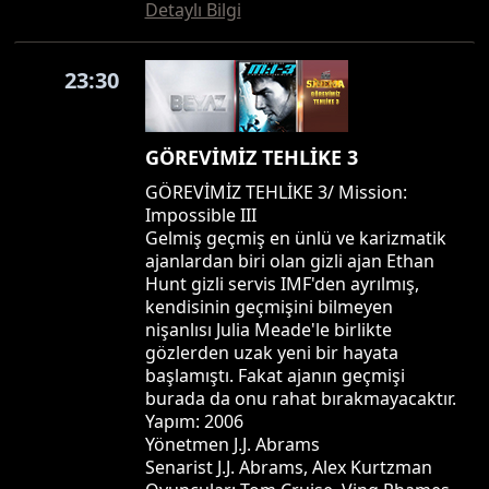
Detaylı Bilgi
23:30
GÖREVİMİZ TEHLİKE 3
GÖREVİMİZ TEHLİKE 3/ Mission:
Impossible III
Gelmiş geçmiş en ünlü ve karizmatik
ajanlardan biri olan gizli ajan Ethan
Hunt gizli servis IMF'den ayrılmış,
kendisinin geçmişini bilmeyen
nişanlısı Julia Meade'le birlikte
gözlerden uzak yeni bir hayata
başlamıştı. Fakat ajanın geçmişi
burada da onu rahat bırakmayacaktır.
Yapım: 2006
Yönetmen J.J. Abrams
Senarist J.J. Abrams, Alex Kurtzman