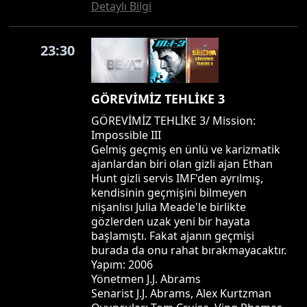
Detaylı Bilgi
23:30
GÖREVİMİZ TEHLİKE 3
GÖREVİMİZ TEHLİKE 3/ Mission:
Impossible III
Gelmiş geçmiş en ünlü ve karizmatik
ajanlardan biri olan gizli ajan Ethan
Hunt gizli servis IMF'den ayrılmış,
kendisinin geçmişini bilmeyen
nişanlısı Julia Meade'le birlikte
gözlerden uzak yeni bir hayata
başlamıştı. Fakat ajanın geçmişi
burada da onu rahat bırakmayacaktır.
Yapım: 2006
Yönetmen J.J. Abrams
Senarist J.J. Abrams, Alex Kurtzman