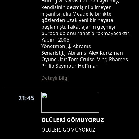
Hunt gizli servis IMF'den ayrılmış,
kendisinin geçmişini bilmeyen
nişanlısı Julia Meade'le birlikte
gözlerden uzak yeni bir hayata
başlamıştı. Fakat ajanın geçmişi
burada da onu rahat bırakmayacaktır.
Yapım: 2006
Yönetmen J.J. Abrams
Senarist J.J. Abrams, Alex Kurtzman
Oyuncular: Tom Cruise, Ving Rhames,
Philip Seymour Hoffman
Detaylı Bilgi
21:45
ÖLÜLERİ GÖMÜYORUZ
ÖLÜLERİ GÖMÜYORUZ