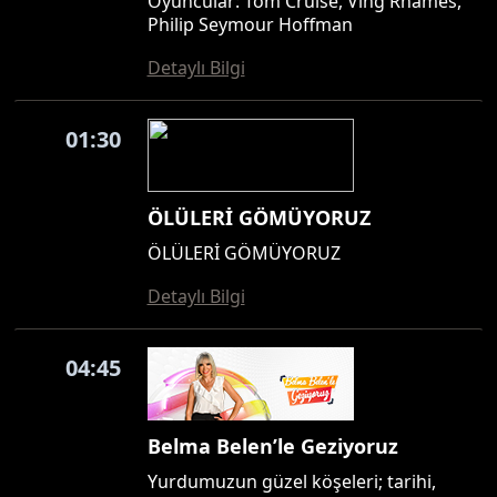
Oyuncular: Tom Cruise, Ving Rhames,
Philip Seymour Hoffman
Detaylı Bilgi
01:30
ÖLÜLERİ GÖMÜYORUZ
ÖLÜLERİ GÖMÜYORUZ
Detaylı Bilgi
04:45
Belma Belen’le Geziyoruz
Yurdumuzun güzel köşeleri; tarihi,