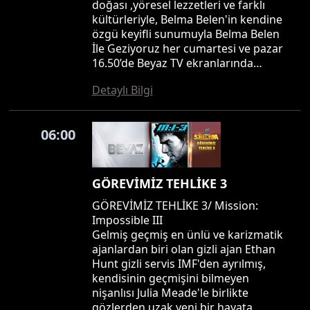
doğası ,yöresel lezzetleri ve farklı
kültürleriyle, Belma Belen'in kendine
özgü keyifli sunumuyla Belma Belen
İle Geziyoruz her cumartesi ve pazar
16.50’de Beyaz TV ekranlarında…
Detaylı Bilgi
06:00
GÖREVİMİZ TEHLİKE 3
GÖREVİMİZ TEHLİKE 3/ Mission:
Impossible III
Gelmiş geçmiş en ünlü ve karizmatik
ajanlardan biri olan gizli ajan Ethan
Hunt gizli servis IMF'den ayrılmış,
kendisinin geçmişini bilmeyen
nişanlısı Julia Meade'le birlikte
gözlerden uzak yeni bir hayata