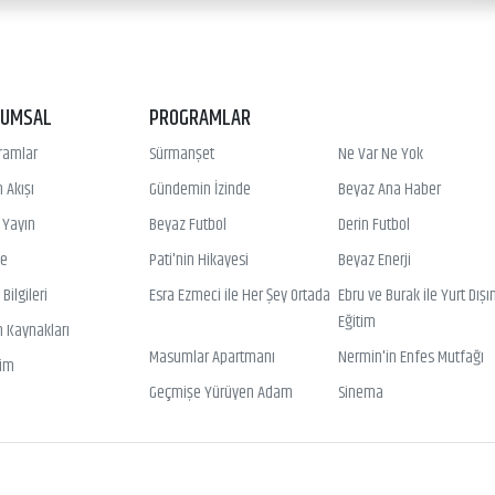
RUMSAL
PROGRAMLAR
ramlar
Sürmanşet
Ne Var Ne Yok
 Akışı
Gündemin İzinde
Beyaz Ana Haber
ı Yayın
Beyaz Futbol
Derin Futbol
ye
Pati'nin Hikayesi
Beyaz Enerji
Bilgileri
Esra Ezmeci ile Her Şey Ortada
Ebru ve Burak ile Yurt Dışı
Eğitim
n Kaynakları
Masumlar Apartmanı
Nermin'in Enfes Mutfağı
şim
Geçmişe Yürüyen Adam
Sinema