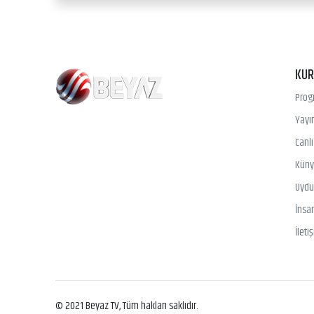
KU
Prog
Yayın
Canl
Kün
Uydu 
İnsa
İleti
© 2021 Beyaz TV, Tüm hakları saklıdır.