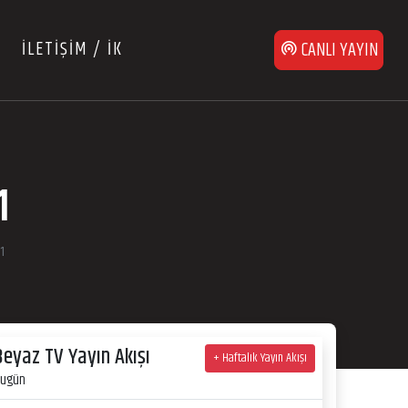
İLETİŞİM / İK
CANLI YAYIN
1
1
Beyaz TV Yayın Akışı
+ Haftalık Yayın Akışı
ugün