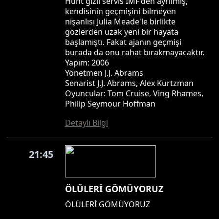
Hunt gizli servis IMF'den ayrılmış,
kendisinin geçmişini bilmeyen
nişanlısı Julia Meade'le birlikte
gözlerden uzak yeni bir hayata
başlamıştı. Fakat ajanın geçmişi
burada da onu rahat bırakmayacaktır.
Yapım: 2006
Yönetmen J.J. Abrams
Senarist J.J. Abrams, Alex Kurtzman
Oyuncular: Tom Cruise, Ving Rhames,
Philip Seymour Hoffman
Detaylı Bilgi
21:45
ÖLÜLERİ GÖMÜYORUZ
ÖLÜLERİ GÖMÜYORUZ