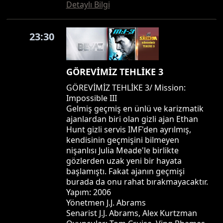
Detaylı Bilgi
23:30
GÖREVİMİZ TEHLİKE 3
GÖREVİMİZ TEHLİKE 3/ Mission:
Impossible III
Gelmiş geçmiş en ünlü ve karizmatik
ajanlardan biri olan gizli ajan Ethan
Hunt gizli servis IMF'den ayrılmış,
kendisinin geçmişini bilmeyen
nişanlısı Julia Meade'le birlikte
gözlerden uzak yeni bir hayata
başlamıştı. Fakat ajanın geçmişi
burada da onu rahat bırakmayacaktır.
Yapım: 2006
Yönetmen J.J. Abrams
Senarist J.J. Abrams, Alex Kurtzman