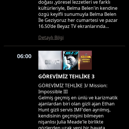
doğası ,yöresel lezzetleri ve farklı
kültürleriyle, Belma Belen'in kendine
özgü keyifli sunumuyla Belma Belen
İle Geziyoruz her cumartesi ve pazar
16.50’de Beyaz TV ekranlarında…
Detaylı Bilgi
06:00
GÖREVİMİZ TEHLİKE 3
GÖREVİMİZ TEHLİKE 3/ Mission:
Impossible III
Gelmiş geçmiş en ünlü ve karizmatik
ajanlardan biri olan gizli ajan Ethan
Hunt gizli servis IMF'den ayrılmış,
kendisinin geçmişini bilmeyen
nişanlısı Julia Meade'le birlikte
gözlerden uzak yeni bir hayata