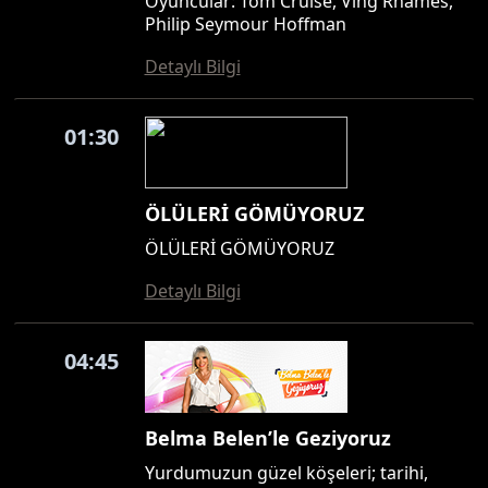
Oyuncular: Tom Cruise, Ving Rhames,
Philip Seymour Hoffman
Detaylı Bilgi
01:30
ÖLÜLERİ GÖMÜYORUZ
ÖLÜLERİ GÖMÜYORUZ
Detaylı Bilgi
04:45
Belma Belen’le Geziyoruz
Yurdumuzun güzel köşeleri; tarihi,